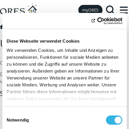
Skip to Content
myORES
Unternehmensführung
Unternehmensführung
Unternehmensführung
Diese Webseite verwendet Cookies
Wir verwenden Cookies, um Inhalte und Anzeigen zu
personalisieren, Funktionen für soziale Medien anbieten
ORES wird zu 99,72% von ORES Assets Gen.mbH gehalten.
zu können und die Zugriffe auf unsere Website zu
analysieren. Außerdem geben wir Informationen zu Ihrer
Die Anteilseigner von ORES Assets sind die 200 Gemeinden
Verwendung unserer Website an unsere Partner für
und die reinen Finanzierungsinterkommunalen.
soziale Medien, Werbung und Analysen weiter. Unsere
Sie möchten mehr erfahren?
Partner führen diese Informationen möglicherweise mit
weiteren Daten zusammen, die Sie ihnen bereitgestellt
Jahresbericht
haben oder die sie im Rahmen Ihrer Nutzung der Dienste
Unternehmensführungscharta (fr)
gesammelt haben. Sie geben Einwilligung zu unseren
Einwilligungsauswahl
Cookies, wenn Sie unsere Webseite weiterhin nutzen.
Notwendig
Strategischer Plan (fr)