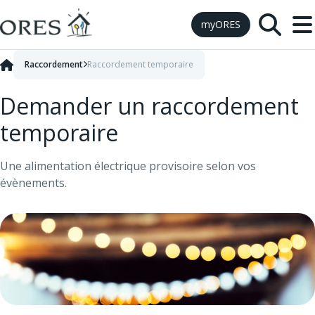
Skip to Content
myORES
Raccordement
Raccordement temporaire
Demander un raccordement
temporaire
Une alimentation électrique provisoire selon vos
évènements.