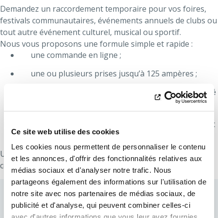
Demandez un raccordement temporaire pour vos foires,
festivals communautaires, événements annuels de clubs ou
tout autre événement culturel, musical ou sportif.
Nous vous proposons une formule simple et rapide :
une commande en ligne ;
une ou plusieurs prises jusqu’à 125 ampères ;
le montant à payer pour votre demande est calculé
directement lors de la réservation.Vous pourrez
donc en prendre connaissance directement en
complétant le
formulaire
en ligne, gratuitement et
Ce site web utilise des cookies
sans engagement.
Les cookies nous permettent de personnaliser le contenu
Une fois votre demande introduite et payée, ORES prend
et les annonces, d'offrir des fonctionnalités relatives aux
contact avec vous pour procéder au raccordement.
médias sociaux et d'analyser notre trafic. Nous
partageons également des informations sur l'utilisation de
notre site avec nos partenaires de médias sociaux, de
publicité et d'analyse, qui peuvent combiner celles-ci
avec d'autres informations que vous leur avez fournies