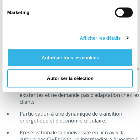
Production d’une énergie verte renouvelable qui
peut participer à atteindre les objectifs du PWEC
Marketing
(Plan Wallon Energie Climat 2030).
Participe aux réductions de gaz à effet de serre.
Afficher les détails
Crée un digestat qui est une alternative aux
engrais chimiques.
Autoriser tous les cookies
Création d’emplois locaux non délocalisables et
d'une source de revenus complémentaire pour nos
agriculteurs.
Autoriser la sélection
Permet l’utilisation des infrastructures de réseaux
existantes et ne demande pas d’adaptation chez les
clients.
Participation à une dynamique de transition
énergétique et d'économie circulaire.
Préservation de la biodiversité en lien avec la
culture des CIVEs (culture intermédiaire à vocation