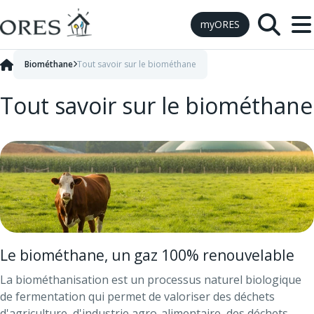
Skip to Content
myORES
Biométhane
Tout savoir sur le biométhane
Tout savoir sur le biométhane
Le biométhane, un gaz 100% renouvelable
La biométhanisation est un processus naturel biologique
de fermentation qui permet de valoriser des déchets
d'agriculture, d'industrie agro-alimentaire, des déchets