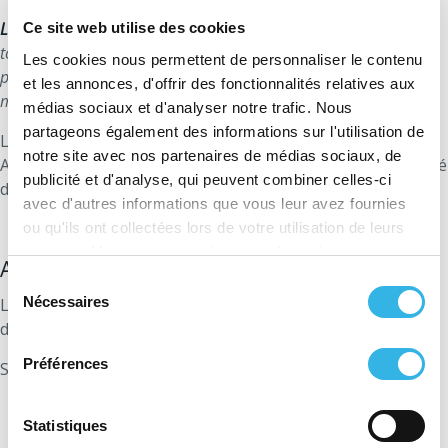
Légende
: "Nm3 CH4/tMF" signifie "mètre cube de méthane par
Ce site web utilise des cookies
tonne de matière fermentable". En d'autre terme, cela donne le
Les cookies nous permettent de personnaliser le contenu
potentiel méthanisable (de production de méthane) d’une
et les annonces, d'offrir des fonctionnalités relatives aux
matière première.
médias sociaux et d'analyser notre trafic. Nous
partageons également des informations sur l'utilisation de
Le contenu de ce graphique n’a qu’une valeur informative.
notre site avec nos partenaires de médias sociaux, de
Aucun droit, de quelque nature que ce soit, ne peut être tiré
publicité et d'analyse, qui peuvent combiner celles-ci
de ce contenu.
avec d'autres informations que vous leur avez fournies
ou qu'ils ont collectées lors de votre utilisation de leurs
services. Vous consentez à nos cookies si vous
Avantages de la méthanisation
continuez à utiliser notre site Web.
Sélection
Nécessaires
Le biométhane participe à la transition énergétique et
du
développe une économie circulaire.
consentement
Préférences
Ses bénéfices sont multiples :
Valorisation de déchets en ressources
Statistiques
renouvelables.