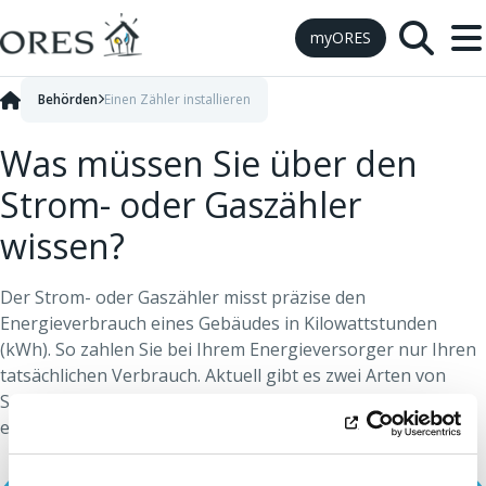
Skip to Content
myORES
Behörden
Einen Zähler installieren
Was müssen Sie über den
Strom- oder Gaszähler
wissen?
Der Strom- oder Gaszähler misst präzise den
Energieverbrauch eines Gebäudes in Kilowattstunden
(kWh). So zahlen Sie bei Ihrem Energieversorger nur Ihren
tatsächlichen Verbrauch. Aktuell gibt es zwei Arten von
Stromzählern: den Smart Meter und den
elektromechanischen Zähler.