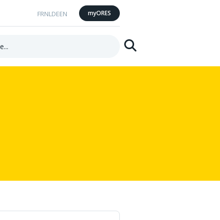
myORES
FR
NL
DE
EN
Suchen