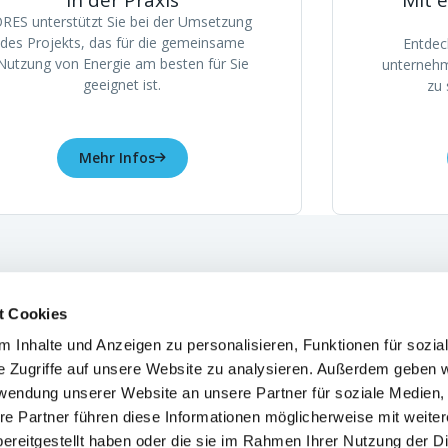
In der Praxis
Mit e
RES unterstützt Sie bei der Umsetzung
des Projekts, das für die gemeinsame
Entdeck
Nutzung von Energie am besten für Sie
unternehm
geeignet ist.
zu 
Mehr Infos
gie erzeugen
Fotovoltai
t Cookies
 Inhalte und Anzeigen zu personalisieren, Funktionen für sozia
RES
JOBNEWS
e Zugriffe auf unsere Website zu analysieren. Außerdem geben w
Geschäft
rwendung unserer Website an unsere Partner für soziale Medien
re Partner führen diese Informationen möglicherweise mit weite
chen Dokumente
ereitgestellt haben oder die sie im Rahmen Ihrer Nutzung der D
nehmensführung