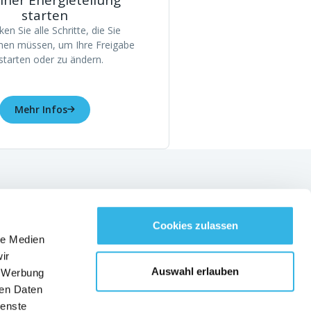
iner Energieteilung
starten
en Sie alle Schritte, die Sie
en müssen, um Ihre Freigabe
starten oder zu ändern.
Mehr Infos
kmodule
Cookies zulassen
le Medien
BLEIBEN SIE MIT UNS VERBUNDEN!
ir
Auswahl erlauben
, Werbung
Deutsch
ren Daten
Kontakt
ienste