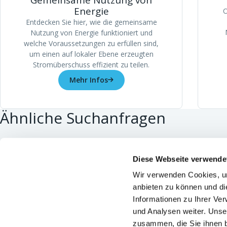
Gemeinsame Nutzung von
Energie
O
Entdecken Sie hier, wie die gemeinsame
Nutzung von Energie funktioniert und
welche Voraussetzungen zu erfüllen sind,
um einen auf lokaler Ebene erzeugten
Stromüberschuss effizient zu teilen.
Mehr Infos
Ähnliche Suchanfragen
Smart meter
Ener
Diese Webseite verwende
Wir verwenden Cookies, um
CONTACT
ÜBER O
anbieten zu können und di
Allgemeine Nummer:
078/15.78.01
Unser 
Informationen zu Ihrer Ve
und Analysen weiter. Unse
Gasgeruch:
0800/87.087
Nützli
zusammen, die Sie ihnen b
Entstörung:
078/78.78.00
Unter