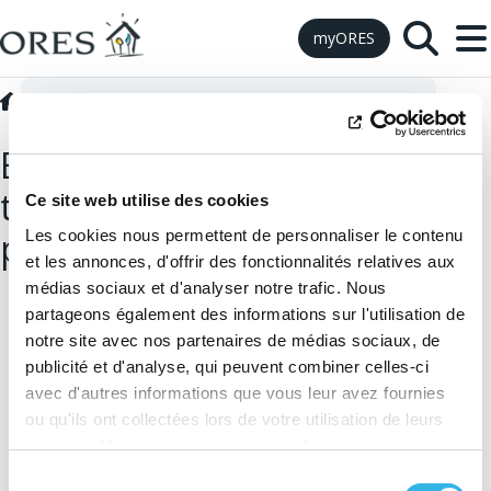
Skip to Content
myORES
Prescriptions techniques extérieures
Préparer travaux EG-07
EG-07 Préparation pour un
terrassement en domaine
Ce site web utilise des cookies
privé réalisé par ORES
Les cookies nous permettent de personnaliser le contenu
et les annonces, d'offrir des fonctionnalités relatives aux
médias sociaux et d'analyser notre trafic. Nous
partageons également des informations sur l'utilisation de
notre site avec nos partenaires de médias sociaux, de
publicité et d'analyse, qui peuvent combiner celles-ci
avec d'autres informations que vous leur avez fournies
ou qu'ils ont collectées lors de votre utilisation de leurs
services. Vous consentez à nos cookies si vous
continuez à utiliser notre site Web.
Sélection