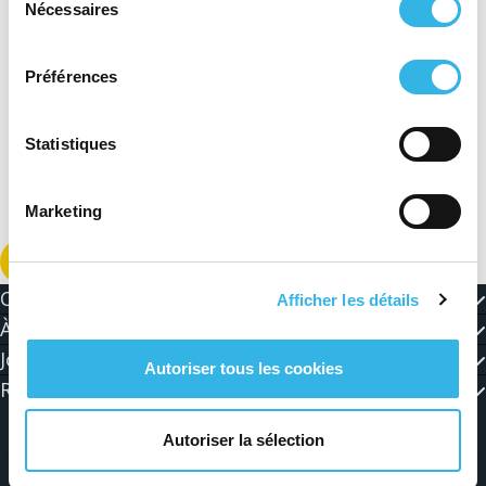
Nécessaires
du
consentement
Préférences
Statistiques
Marketing
Télécharger le document PDF
Contact
Afficher les détails
À propos d'ORES
Jobs et actualités
Autoriser tous les cookies
Restez connecté avec nous !
Autoriser la sélection
Conditions générales
Vie privée