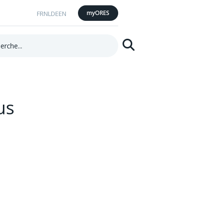
myORES
FR
NL
DE
EN
he:
Rechercher
us