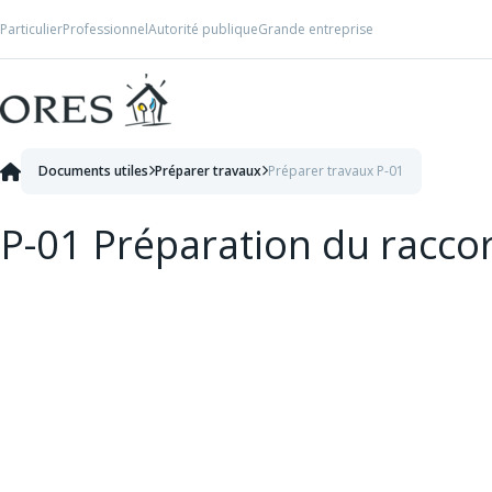
Skip to Content
Particulier
Professionnel
Autorité publique
Grande entreprise
Documents utiles
Préparer travaux
Préparer travaux P-01
P-01 Préparation du racc