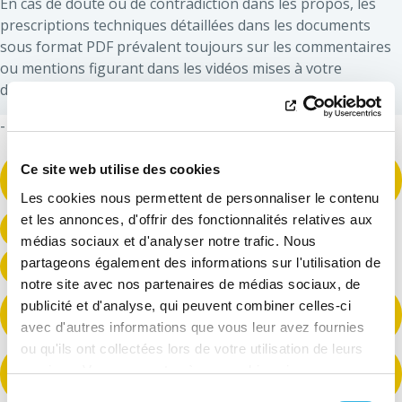
En cas de doute ou de contradiction dans les propos, les
prescriptions techniques détaillées dans les documents
sous format PDF prévalent toujours sur les commentaires
ou mentions figurant dans les vidéos mises à votre
disposition.
-
CMH-00 Les étapes de votre demande de travail via le
Ce site web utilise des cookies
service Connect My Home
Les cookies nous permettent de personnaliser le contenu
et les annonces, d'offrir des fonctionnalités relatives aux
EG-00 Les étapes de votre demande de travail
médias sociaux et d'analyser notre trafic. Nous
partageons également des informations sur l'utilisation de
EG-01 Utiliser le poster des raccordements
notre site avec nos partenaires de médias sociaux, de
E-02 Préparation de l'emplacement du compteur électrique
publicité et d'analyse, qui peuvent combiner celles-ci
à l'intérieur du bâtiment
avec d'autres informations que vous leur avez fournies
ou qu'ils ont collectées lors de votre utilisation de leurs
E-04 Préparation de l'emplacement de 2 compteurs à
services. Vous consentez à nos cookies si vous
l'intérieur du bâtiment
continuez à utiliser notre site Web.
Sélection