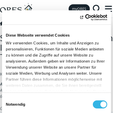
Skip to Content
myORES
Kontaktieren Sie uns
Pressekontakt
Sie sind Journalist und suchen
Diese Webseite verwendet Cookies
Wir verwenden Cookies, um Inhalte und Anzeigen zu
Informationen über die
personalisieren, Funktionen für soziale Medien anbieten
Tätigkeiten von ORES?
zu können und die Zugriffe auf unsere Website zu
analysieren. Außerdem geben wir Informationen zu Ihrer
Verwendung unserer Website an unsere Partner für
soziale Medien, Werbung und Analysen weiter. Unsere
Kontaktieren Sie unsere Sprecherin:
Partner führen diese Informationen möglicherweise mit
Annabel VANBEVER
weiteren Daten zusammen, die Sie ihnen bereitgestellt
Avenue Jean Mermoz, 14
haben oder die sie im Rahmen Ihrer Nutzung der Dienste
6041 Gosselies
gesammelt haben. Sie geben Einwilligung zu unseren
Einwilligungsauswahl
Cookies, wenn Sie unsere Webseite weiterhin nutzen.
Notwendig
GSM: +32 479 49.01.10