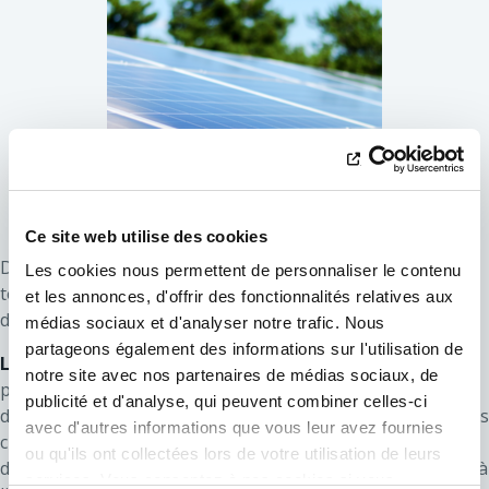
Ce site web utilise des cookies
Dans le cadre du
projet Solormax
, nous réalisons des
Les cookies nous permettent de personnaliser le contenu
tests auprès d'une vingtaine de prosumers volontaires
et les annonces, d'offrir des fonctionnalités relatives aux
dans les communes de Marche-en-Famenne et Flobecq.
médias sociaux et d'analyser notre trafic. Nous
partageons également des informations sur l'utilisation de
L’objectif :
moduler leur production photovoltaïque pour
notre site avec nos partenaires de médias sociaux, de
prévenir les surtensions sur le réseau et les décrochages
publicité et d'analyse, qui peuvent combiner celles-ci
d’onduleurs. Grâce à l’installation d’équipements spécifiques
avec d'autres informations que vous leur avez fournies
chez ces participants et à la mise en place d’un calculateur
ou qu'ils ont collectées lors de votre utilisation de leurs
d’état électrique du réseau en temps réel, nous cherchons à
services. Vous consentez à nos cookies si vous