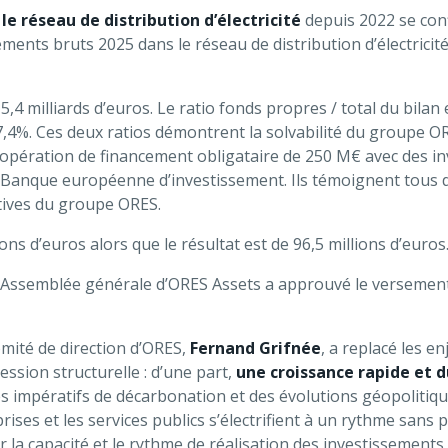
s
le réseau de distribution d’électricité
depuis 2022 se conf
nts bruts 2025 dans le réseau de distribution d’électricité 
,4 milliards d’euros. Le ratio fonds propres / total du bilan 
 à 57,4%. Ces deux ratios démontrent la solvabilité du groupe
opération de financement obligataire de 250 M€ avec des inv
la Banque européenne d’investissement. Ils témoignent tous 
ectives du groupe ORES.
ions d’euros alors que le résultat est de 96,5 millions d’euros
l’Assemblée générale d’ORES Assets a approuvé le versement
omité de direction d’ORES,
Fernand Grifnée
, a replacé les 
ssion structurelle : d’une part,
une croissance rapide et 
es impératifs de décarbonation et des évolutions géopolitiqu
eprises et les services publics s’électrifient à un rythme sans 
 la capacité et le rythme de réalisation des investissements