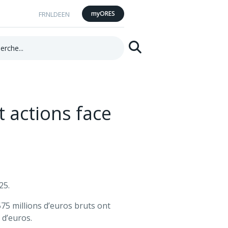
myORES
FR
NL
DE
EN
he:
Rechercher
 actions face
25.
75 millions d’euros bruts ont
s d’euros.