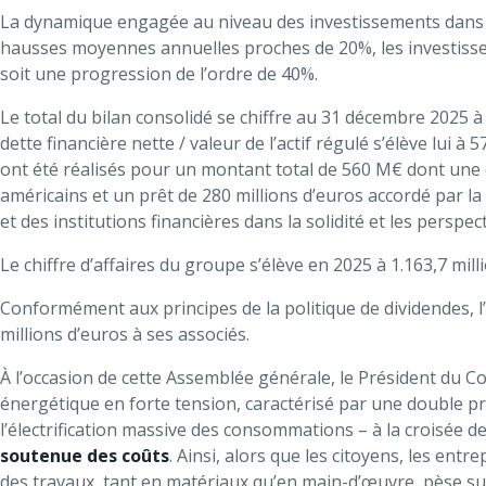
La dynamique engagée au niveau des investissements dan
hausses moyennes annuelles proches de 20%, les investisseme
soit une progression de l’ordre de 40%.
Le total du bilan consolidé se chiffre au 31 décembre 2025 à 5
dette financière nette / valeur de l’actif régulé s’élève lui
ont été réalisés pour un montant total de 560 M€ dont une 
américains et un prêt de 280 millions d’euros accordé par 
et des institutions financières dans la solidité et les persp
Le chiffre d’affaires du groupe s’élève en 2025 à 1.163,7 mill
Conformément aux principes de la politique de dividendes, 
millions d’euros à ses associés.
À l’occasion de cette Assemblée générale, le Président du C
énergétique en forte tension, caractérisé par une double pre
l’électrification massive des consommations – à la croisée d
soutenue des coûts
. Ainsi, alors que les citoyens, les entr
des travaux, tant en matériaux qu’en main-d’œuvre, pèse sur