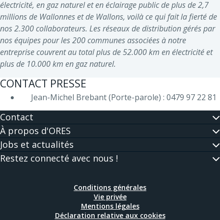
électricité, en gaz naturel et en éclairage public de plus de 2,7
millions de Wallonnes et de Wallons, voilà ce qui fait la fierté de
nos 2.300 collaborateurs. Les réseaux de distribution gérés par
nos équipes pour les 200 communes associées à notre
entreprise couvrent au total plus de 52.000 km en électricité et
plus de 10.000 km en gaz naturel.
CONTACT PRESSE
Jean-Michel Brebant (Porte-parole) : 0479 97 22 81
Contact
À propos d'ORES
Jobs et actualités
Restez connecté avec nous !
Conditions générales
Vie privée
Mentions légales
Déclaration relative aux cookies