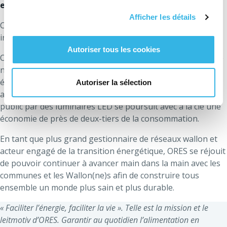
elles ont opté pour l’option 2 ou 3
.
Afficher les détails
Ces données seront actualisées régulièrement sur le site
internet de l’entreprise :
Eclairage public
.
Autoriser tous les cookies
ORES se montre proactive et recherche continuellement de
nouvelles solutions, effectives et durables, car face au défi
énergétique et climatique chaque action compte. Par
Autoriser la sélection
ailleurs, le remplacement des anciennes lampes d’éclairage
public par des luminaires LED se poursuit avec à la clé une
économie de près de deux-tiers de la consommation.
En tant que plus grand gestionnaire de réseaux wallon et
acteur engagé de la transition énergétique, ORES se réjouit
de pouvoir continuer à avancer main dans la main avec les
communes et les Wallon(ne)s afin de construire tous
ensemble un monde plus sain et plus durable.
« Faciliter l’énergie, faciliter la vie ». Telle est la mission et le
leitmotiv d’ORES. Garantir au quotidien l’alimentation en