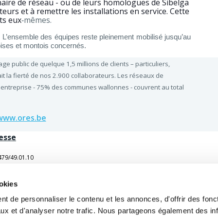
nnaire de réseau - ou de leurs homologues de Sibelga
eurs et à remettre les installations en service. Cette
ts eux
‑mêmes.
e. L’ensemble des équipes reste pleinement mobilisé jusqu’au
ises et montois concernés.
age public de quelque 1,5 millions de clients – particuliers,
ait la fierté de nos 2.900 collaborateurs. Les réseaux de
 entreprise - 75% des communes wallonnes - couvrent au total
www.ores.be
esse
479/49.01.10
0471/67.78.31
ookies
ORES
JOBS ET ACTUALITÉS
t de personnaliser le contenu et les annonces, d'offrir des fonct
rise
Jobs
ux et d'analyser notre trafic. Nous partageons également des in