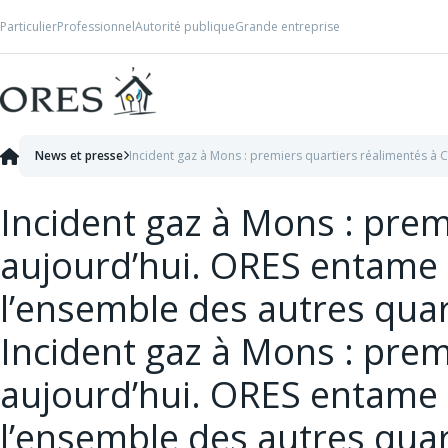
Skip to Content
Particulier
Professionnel
Autorité publique
Grande entreprise
News et presse
Incident gaz à Mons : premiers quartiers réalimentés à 
Incident gaz à Mons : pre
aujourd’hui. ORES entame 
l’ensemble des autres qua
Incident gaz à Mons : pre
aujourd’hui. ORES entame 
l’ensemble des autres qua