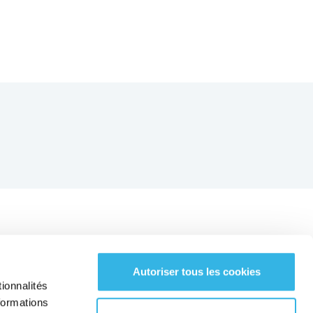
Autoriser tous les cookies
RESTEZ CONNECTÉ AVEC NOUS !
ionnalités
formations