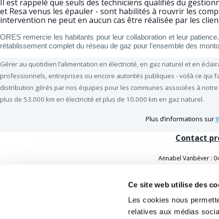
Il est rappelé que seuls des techniciens qualifiés du gestio
et Resa venus les épauler - sont habilités à rouvrir les compt
intervention ne peut en aucun cas être réalisée par les clien
ORES remercie les habitants pour leur collaboration et leur patienc
rétablissement complet du réseau de gaz pour l’ensemble des monto
Gérer au quotidien l’alimentation en électricité, en gaz naturel et en éclair
professionnels, entreprises ou encore autorités publiques - voilà ce qui f
distribution gérés par nos équipes pour les communes associées à notre
plus de 53.000 km en électricité et plus de 10.000 km en gaz naturel.
Plus d’informations sur
Contact pr
Annabel Vanbéver : 0
Frédéric Boogaerts : 
Ce site web utilise des c
CONTACT
À PROPOS D'
Les cookies nous permetten
Numéro général:
078/15.78.01
Notre entrep
relatives aux médias socia