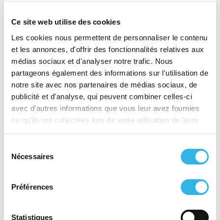
Ce site web utilise des cookies
Plus que jamais, dans les
Les cookies nous permettent de personnaliser le contenu
et les annonces, d'offrir des fonctionnalités relatives aux
circonstances actuelles où les prix
médias sociaux et d'analyser notre trafic. Nous
de l’énergie atteignent des
partageons également des informations sur l'utilisation de
niveaux jamais imaginés, toutes
notre site avec nos partenaires de médias sociaux, de
publicité et d'analyse, qui peuvent combiner celles-ci
les solutions doivent être mises
avec d'autres informations que vous leur avez fournies
en œuvre. Avec ce projet, nous
ou qu'ils ont collectées lors de votre utilisation de leurs
voulons démontrer que des
services. Vous consentez à nos cookies si vous
continuez à utiliser notre site Web.
Sélection
énergies renouvelables et locales
Nécessaires
du
peuvent contribuer
consentement
concrètement et à court terme à
Préférences
une meilleure maîtrise du coût de
l’énergie. Ces solutions reposent
Statistiques