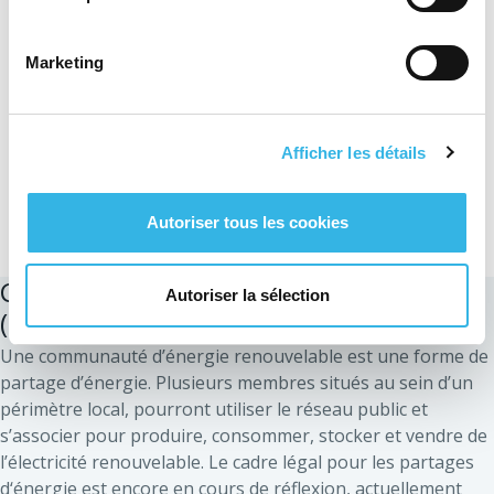
sur un réseau de distribution
modernisé et performant. Le
Marketing
projet industriel d’ORES s’inscrit
pleinement dans cet objectif.
Afficher les détails
Fernand Grifnée, Administrateur délégué
d’ORES
Autoriser tous les cookies
Communauté d’énergie renouvelable
Autoriser la sélection
(CER)
Une communauté d’énergie renouvelable est une forme de
partage d’énergie. Plusieurs membres situés au sein d’un
périmètre local, pourront utiliser le réseau public et
s’associer pour produire, consommer, stocker et vendre de
l’électricité renouvelable. Le cadre légal pour les partages
d‘énergie est encore en cours de réflexion, actuellement