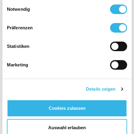
gesammelt haben. Sie geben Einwilligung zu unseren
Einwilligungsauswahl
Cookies, wenn Sie unsere Webseite weiterhin nutzen.
Notwendig
Präferenzen
Statistiken
Marketing
Details zeigen
Cookies zulassen
Auswahl erlauben