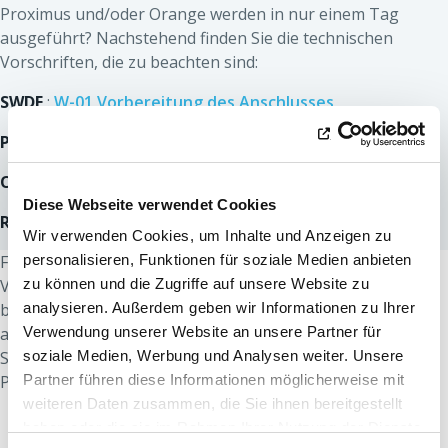
Proximus und/oder Orange werden in nur einem Tag
ausgeführt? Nachstehend finden Sie die technischen
Vorschriften, die zu beachten sind:
SWDE
:
W-01 Vorbereitung des Anschlusses
Proximus
:
P-01 Vorbereitung des Anschlusses
Orange
:
V-01 Vorbereitung des Anschlusses
Diese Webseite verwendet Cookies
RESA
:
R-01 Vorbereitung des Anschlusses
Wir verwenden Cookies, um Inhalte und Anzeigen zu
Für Ihre Arbeiten mit
personalisieren, Funktionen für soziale Medien anbieten
ORES,
finden Sie die technischen
Vorschriften,
zu können und die Zugriffe auf unsere Website zu
die Sie vor dem Eintreffen unserer Techniker
beachten müssen, in Ihrem Preisangebot. Befolgen Sie
analysieren. Außerdem geben wir Informationen zu Ihrer
anschließend einfach die Videoanleitungen Schritt für
Verwendung unserer Website an unsere Partner für
Schritt und lesen Sie die detaillierten Vorschriften in den
soziale Medien, Werbung und Analysen weiter. Unsere
PFD-Dokumenten nach!
Partner führen diese Informationen möglicherweise mit
weiteren Daten zusammen, die Sie ihnen bereitgestellt
haben oder die sie im Rahmen Ihrer Nutzung der Dienste