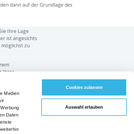
rden dann auf der Grundlage des
Sie Ihre Lage
r ist angesichts
möglichst zu
einem
 Ihrer
Cookies zulassen
le Medien
BLEIBEN SIE MIT UNS VERBUNDEN!
ir
Auswahl erlauben
, Werbung
Deutsch
ren Daten
Kontakt
ienste
weiterhin