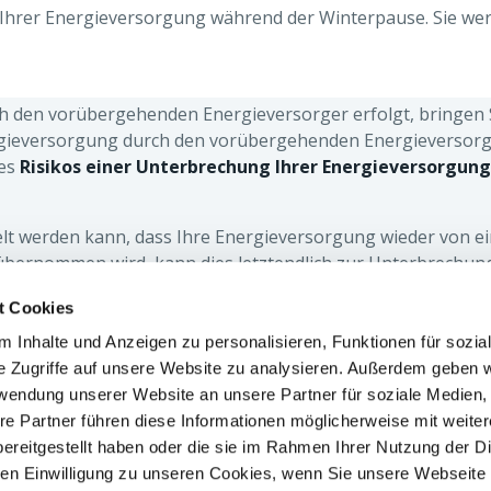
 Ihrer Energieversorgung während der Winterpause. Sie we
ch den vorübergehenden Energieversorger erfolgt, bringen 
rgieversorgung durch den vorübergehenden Energieversorge
des
Risikos einer Unterbrechung Ihrer Energieversorgung
egelt werden kann, dass Ihre Energieversorgung wieder von 
bernommen wird, kann dies letztendlich zur Unterbrechung
t Cookies
 Inhalte und Anzeigen zu personalisieren, Funktionen für sozia
RES
JOBNEWS
e Zugriffe auf unsere Website zu analysieren. Außerdem geben w
Geschäft
rwendung unserer Website an unsere Partner für soziale Medien
re Partner führen diese Informationen möglicherweise mit weite
chen Dokumente
ereitgestellt haben oder die sie im Rahmen Ihrer Nutzung der D
nehmensführung
n Einwilligung zu unseren Cookies, wenn Sie unsere Webseite 
informationen