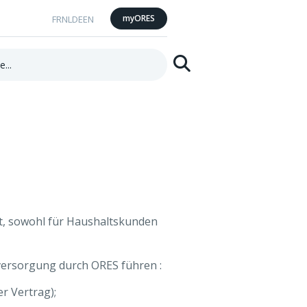
myORES
FR
NL
DE
EN
Suchen
, sowohl für Haushaltskunden
versorgung durch ORES führen :
r Vertrag);