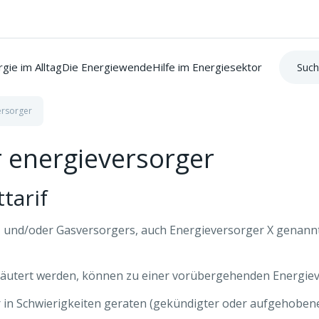
Suche:
gie im Alltag
Die Energiewende
Hilfe im Energiesektor
ersorger
 energieversorger
tarif
und/oder Gasversorgers, auch Energieversorger X genannt
läutert werden, können zu einer vorübergehenden Energie
 in Schwierigkeiten geraten (gekündigter oder aufgehobene