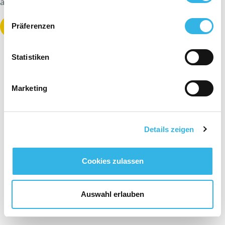
auf
eine Entschädigung
?
Das Formular ausfüllen
Präferenzen
Statistiken
Marketing
Details zeigen
Cookies zulassen
Auswahl erlauben