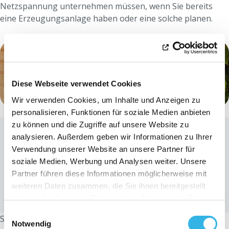
Netzspannung unternehmen müssen, wenn Sie bereits
eine Erzeugungsanlage haben oder eine solche planen.
Diese Webseite verwendet Cookies
Wir verwenden Cookies, um Inhalte und Anzeigen zu
personalisieren, Funktionen für soziale Medien anbieten
Sie wohnen in einem Viertel, das
zu können und die Zugriffe auf unsere Website zu
von Abschaltungen des
analysieren. Außerdem geben wir Informationen zu Ihrer
Wechselrichters betroffen ist?
Verwendung unserer Website an unsere Partner für
Unsere interaktive Karte gibt Ihnen
soziale Medien, Werbung und Analysen weiter. Unsere
Auskunft über die Viertel, die von
Partner führen diese Informationen möglicherweise mit
Spannungsanomalien betroffen sind.
weiteren Daten zusammen, die Sie ihnen bereitgestellt
haben oder die sie im Rahmen Ihrer Nutzung der Dienste
Den Netzzustand anzeigen
gesammelt haben. Sie geben Einwilligung zu unseren
Einwilligungsauswahl
Sie haben Probleme mit der Spannung? Sie haben Anrecht
Cookies, wenn Sie unsere Webseite weiterhin nutzen.
Notwendig