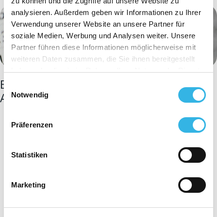
zu können und die Zugriffe auf unsere Website zu
analysieren. Außerdem geben wir Informationen zu Ihrer
Verwendung unserer Website an unsere Partner für
soziale Medien, Werbung und Analysen weiter. Unsere
Partner führen diese Informationen möglicherweise mit
weiteren Daten zusammen, die Sie ihnen bereitgestellt
haben oder die sie im Rahmen Ihrer Nutzung der Dienste
Entdecken Sie die unterschiedlichen
gesammelt haben. Sie geben Einwilligung zu unseren
Einwilligungsauswahl
Arten von Daten
Cookies, wenn Sie unsere Webseite weiterhin nutzen.
Notwendig
Präferenzen
Statistiken
Marketing