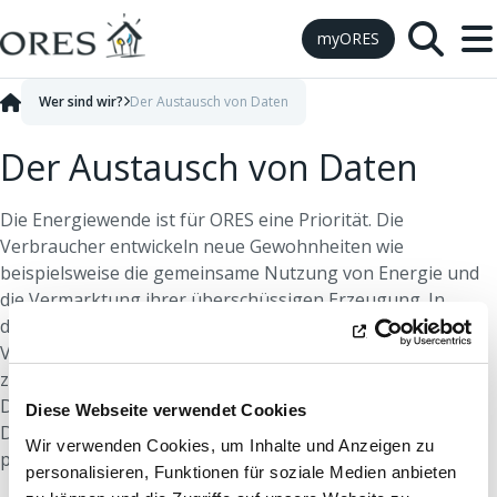
Skip to Content
myORES
Wer sind wir?
Der Austausch von Daten
Der Austausch von Daten
Die Energiewende ist für ORES eine Priorität. Die
Verbraucher entwickeln neue Gewohnheiten wie
beispielsweise die gemeinsame Nutzung von Energie und
die Vermarktung ihrer überschüssigen Erzeugung. In
dieser Hinsicht ist es äußerst wichtig, diese neuen
Verbrauchsmuster durch den Austausch von Daten
zwischen den verschiedenen Akteuren zu erleichtern.
Darüber hinaus verpflichtet sich ORES gemäß der
Diese Webseite verwendet Cookies
Datenschutz-Grundverordnung, keine
Wir verwenden Cookies, um Inhalte und Anzeigen zu
personenbezogenen Daten offenzulegen.
personalisieren, Funktionen für soziale Medien anbieten