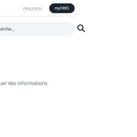
myORES
FR
NL
DE
EN
he:
Rechercher
uer des informations