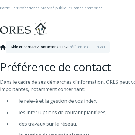
Skip to Content
Particulier
Professionnel
Autorité publique
Grande entreprise
Aide et contact
Contacter ORES
Préférence de contact
Préférence de contact
Dans le cadre de ses démarches d’information, ORES peut v
importantes, notamment concernant :
le relevé et la gestion de vos index,
les interruptions de courant planifiées,
des travaux sur le réseau,