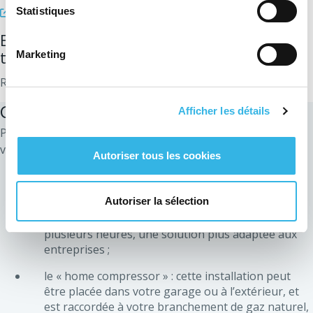
Gaz mobilité
Statistiques
.
Envie de vous informer sur les nouvelles
tendances du gaz naturel et du CNG ?
Marketing
Retrouvez tous les articles sur le site de
gas.be
.
Comment faire le plein ?
Afficher les détails
Plusieurs technologies existent pour le ravitaillement des
véhicules CNG :
Autoriser tous les cookies
les stations « fast-fill » : pour un plein en 2-3
minutes, dans une station-service équipée CNG ;
Autoriser la sélection
les bornes « slow-fill » : le plein peut prendre
plusieurs heures, une solution plus adaptée aux
entreprises ;
le « home compressor » : cette installation peut
être placée dans votre garage ou à l’extérieur, et
est raccordée à votre branchement de gaz naturel,