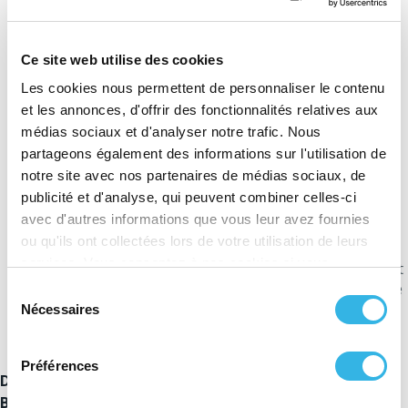
rapport aux véhicules traditionnels ;
sûr
: la fabrication des véhicules CNG est soumise
aux normes les plus strictes. Le réservoir est
Ce site web utilise des cookies
intégré au châssis et très résistant ; sa solidité a
Les cookies nous permettent de personnaliser le contenu
été démontrée lors de nombreux crash-tests.
et les annonces, d'offrir des fonctionnalités relatives aux
Grâce à cette technologie sûre, vous prendrez la
médias sociaux et d'analyser notre trafic. Nous
route en toute sécurité et vous stationnerez sans
partageons également des informations sur l'utilisation de
risque dans les parkings souterrains ;
notre site avec nos partenaires de médias sociaux, de
pratique
: à la pompe, le plein se fait aussi
publicité et d'analyse, qui peuvent combiner celles-ci
rapidement que pour les véhicules diesel ou
avec d'autres informations que vous leur avez fournies
essence ;
ou qu'ils ont collectées lors de votre utilisation de leurs
services. Vous consentez à nos cookies si vous
un investissement à long terme
: le CNG produit
continuez à utiliser notre site Web.
moins de résidus lors de sa combustion et diminue
Sélection
donc l’usure des moteurs.
Nécessaires
du
consentement
Préférences
Découvrez-en plus au sujet de la mobilité CNG en
Belgique
sur le site de la
ngva
et en France sur le site