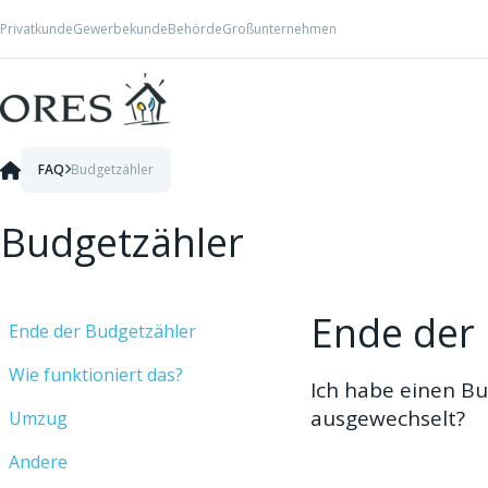
Skip to Content
Privatkunde
Gewerbekunde
Behörde
Großunternehmen
FAQ
Budgetzähler
Budgetzähler
Ende der
Ende der Budgetzähler
Wie funktioniert das?
Ich habe einen Bu
ausgewechselt?
Umzug
Falls sie einen Budge
Andere
aufzuladen. Sie müss