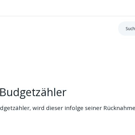
Suche:
 Budgetzähler
dgetzähler, wird dieser infolge seiner Rücknahm
tzähler haben, wird es bald nicht mehr möglich sein, diesen
en sich jedoch keine Sorgen machen, unsere Teams werden 