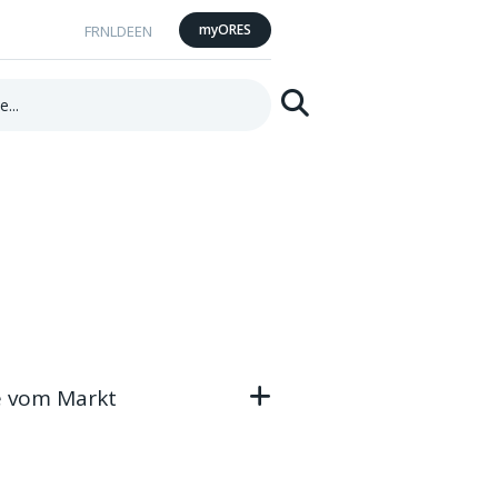
myORES
FR
NL
DE
EN
Suchen
e vom Markt
 anhand der Chipkarte
Sie kontaktieren, um den