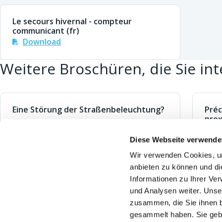
Le secours hivernal - compteur
communicant (fr)
Download
Weitere Broschüren, die Sie in
Eine Störung der Straßenbeleuchtung?
Préc
prox
Download
D
Diese Webseite verwende
Wir verwenden Cookies, um
CONTACT
ÜBER O
anbieten zu können und di
Allgemeine Nummer:
078/15.78.01
Unser 
Informationen zu Ihrer Ve
und Analysen weiter. Unse
Gasgeruch:
0800/87.087
Nützli
zusammen, die Sie ihnen b
Entstörung:
078/78.78.00
Unter
gesammelt haben. Sie gebe
Störung der öffentlichen Beleuchtung
Finanz