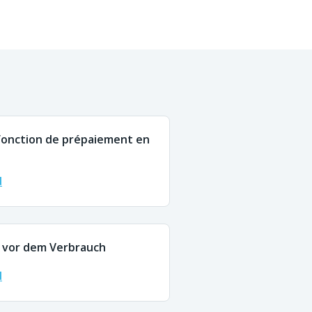
 fonction de prépaiement en
d
e vor dem Verbrauch
d