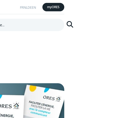
myORES
FR
NL
DE
EN
Suchen