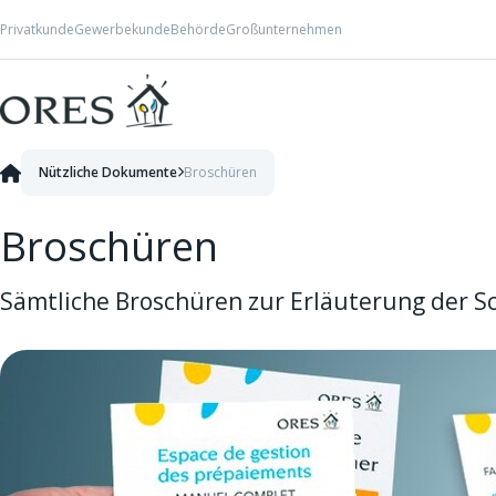
Skip to Content
Privatkunde
Gewerbekunde
Behörde
Großunternehmen
Nützliche Dokumente
Broschüren
Broschüren
Sämtliche Broschüren zur Erläuterung der S