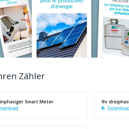
hren Zähler
einphasiger Smart Meter
Ihr dreipha
ownload
Downloa