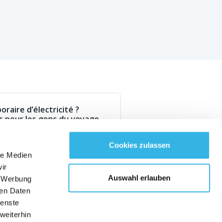
raire d’électricité ?
s pour les gens du voyage
d
Cookies zulassen
le Medien
BLEIBEN SIE MIT UNS VERBUNDEN!
ir
Auswahl erlauben
, Werbung
Deutsch
ren Daten
Kontakt
ienste
weiterhin