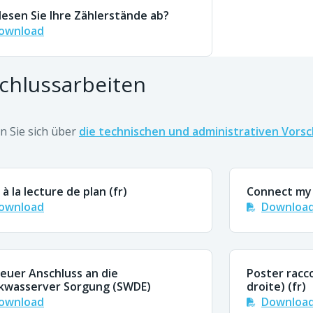
lesen Sie Ihre Zählerstände ab?
ownload
chlussarbeiten
n Sie sich über
die technischen und administrativen Vorsc
 à la lecture de plan (fr)
Connect m
ownload
Downloa
neuer Anschluss an die
Poster racc
kwasserver Sorgung (SWDE)
droite) (fr)
ownload
Downloa