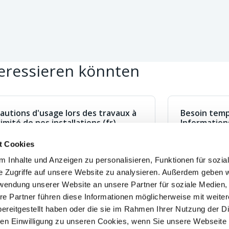
teressieren könnten
autions d'usage lors des travaux à
Besoin tempo
imité de nos installations (fr)
Information
(fr)
ownload
Downloa
t Cookies
 Inhalte und Anzeigen zu personalisieren, Funktionen für sozia
RES
JOBNEWS
e Zugriffe auf unsere Website zu analysieren. Außerdem geben w
Geschäft
rwendung unserer Website an unsere Partner für soziale Medien
re Partner führen diese Informationen möglicherweise mit weite
chen Dokumente
ereitgestellt haben oder die sie im Rahmen Ihrer Nutzung der D
nehmensführung
n Einwilligung zu unseren Cookies, wenn Sie unsere Webseite 
informationen