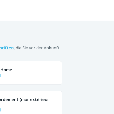
hriften
, die Sie vor der Ankunft
y Home
d
ordement (mur extérieur
d