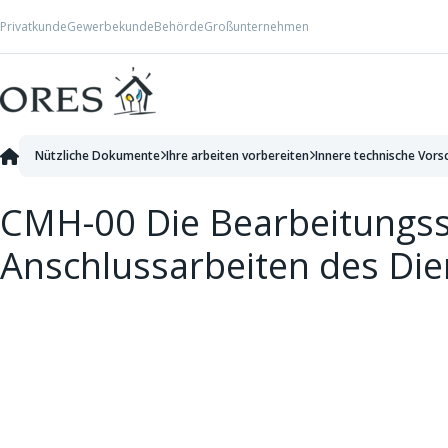
Skip to Content
Privatkunde
Gewerbekunde
Behörde
Großunternehmen
Nützliche Dokumente
Ihre arbeiten vorbereiten
Innere technische Vors
CMH-00 Die Bearbeitungssc
Anschlussarbeiten des Di