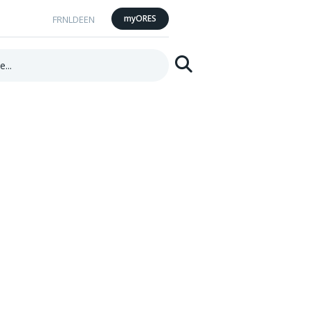
myORES
FR
NL
DE
EN
Suchen