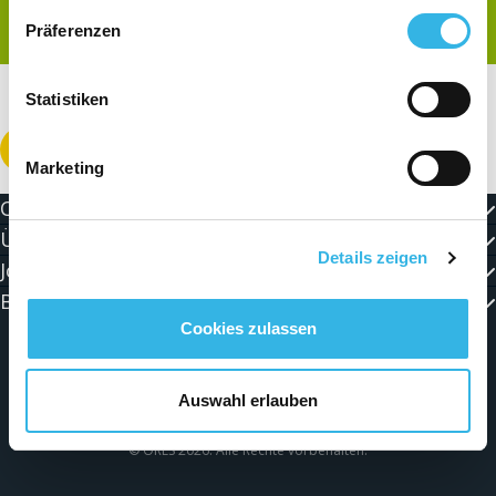
Präferenzen
Statistiken
Laden Sie die PDF-Datei herunter
Marketing
Contact
Über ORES
Details zeigen
Jobnews
Bleiben Sie mit uns verbunden!
Cookies zulassen
Allgemeine Bedingungen
Schutz des privatlebens
Auswahl erlauben
Impressum
Cookie Anweisung
© ORES 2026. Alle Rechte vorbehalten.