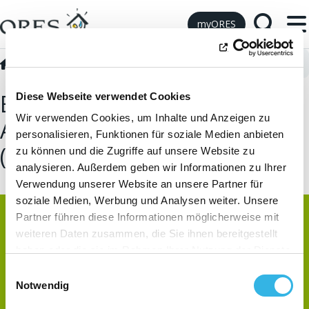
Skip to Content
myORES
Technische Vorschriften für den Außenbereich
E-21 Vorbereiten von Arbeit
E-21 Beantragung eines
Diese Webseite verwendet Cookies
Wir verwenden Cookies, um Inhalte und Anzeigen zu
Anschlusses ohne Zähler
personalisieren, Funktionen für soziale Medien anbieten
(Synergrid C1-109)
zu können und die Zugriffe auf unsere Website zu
analysieren. Außerdem geben wir Informationen zu Ihrer
Verwendung unserer Website an unsere Partner für
soziale Medien, Werbung und Analysen weiter. Unsere
Partner führen diese Informationen möglicherweise mit
weiteren Daten zusammen, die Sie ihnen bereitgestellt
haben oder die sie im Rahmen Ihrer Nutzung der Dienste
gesammelt haben. Sie geben Einwilligung zu unseren
Einwilligungsauswahl
Cookies, wenn Sie unsere Webseite weiterhin nutzen.
Notwendig