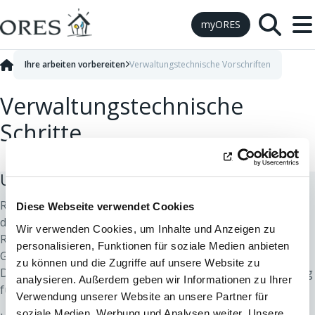
Skip to Content
myORES
Ihre arbeiten vorbereiten
Verwaltungstechnische Vorschriften
Verwaltungstechnische
Schritte
Um Sie zu führen
Referenzen "E-XX" beziehen sich auf die Vorbereitung für
Diese Webseite verwendet Cookies
die Stromversorgung
Wir verwenden Cookies, um Inhalte und Anzeigen zu
Referenzen "G-XX" beziehen sich auf die Vorbereitung für
personalisieren, Funktionen für soziale Medien anbieten
Gas
zu können und die Zugriffe auf unsere Website zu
Die "EG-XX"-Referenzen beziehen sich auf die Vorbereitung
analysieren. Außerdem geben wir Informationen zu Ihrer
für Strom und/oder Gas
Verwendung unserer Website an unsere Partner für
soziale Medien, Werbung und Analysen weiter. Unsere