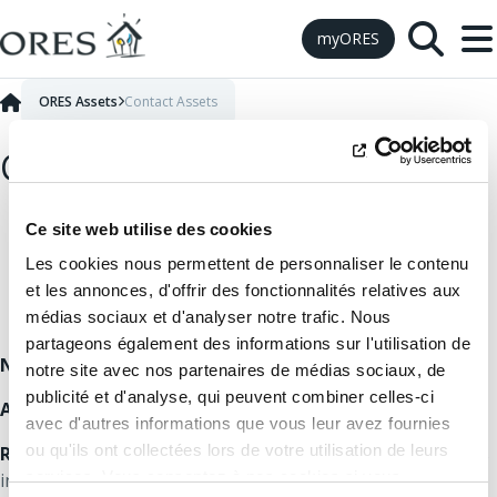
Skip to Content
myORES
ORES Assets
Contact Assets
Contacter ORES Assets
Ce site web utilise des cookies
Les cookies nous permettent de personnaliser le contenu
et les annonces, d'offrir des fonctionnalités relatives aux
médias sociaux et d'analyser notre trafic. Nous
partageons également des informations sur l'utilisation de
N° BCE :
0543.696.579
notre site avec nos partenaires de médias sociaux, de
publicité et d'analyse, qui peuvent combiner celles-ci
Adresse mail :
infosecretariatores@ores.be
avec d'autres informations que vous leur avez fournies
ou qu'ils ont collectées lors de votre utilisation de leurs
Relations investisseurs :
toute question ou remarque des
services. Vous consentez à nos cookies si vous
investisseurs en matière d’informations financières peut