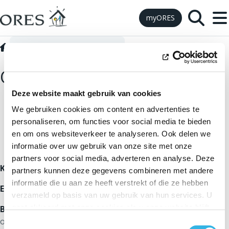
Skip to Content
myORES
ORES Assets
Contact ORES Assets
ORES Assets contacteren
Deze website maakt gebruik van cookies
We gebruiken cookies om content en advertenties te
personaliseren, om functies voor social media te bieden
en om ons websiteverkeer te analyseren. Ook delen we
informatie over uw gebruik van onze site met onze
partners voor social media, adverteren en analyse. Deze
KBO-nr.:
0543.696.579
partners kunnen deze gegevens combineren met andere
informatie die u aan ze heeft verstrekt of die ze hebben
E-mailadres:
infosecretariatores@ores.be
verzameld op basis van uw gebruik van hun services. U
gaat akkoord met onze cookies als u onze website blijft
Beleggersrelaties:
beleggers kunnen elke vraag of
gebruiken.
opmerking in verband met financiële informatie sturen
Toestemmingsselectie