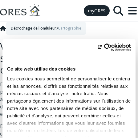
Skip to Content
myORES
Décrochage de l onduleur
Cartographie
Vérifiez si votre quartier est
sujet au décrochage
d'onduleur via notre carte
Ce site web utilise des cookies
Les cookies nous permettent de personnaliser le contenu
Dans certains quartiers, avec l'arrivée massive des
et les annonces, d'offrir des fonctionnalités relatives aux
panneaux sur les toits, il arrive que la tension du réseau
médias sociaux et d'analyser notre trafic. Nous
augmente et que les onduleurs décrochent. Ce risque de
partageons également des informations sur l'utilisation de
décrochage est essentiellement présent les jours à fort
notre site avec nos partenaires de médias sociaux, de
ensoleillement.
publicité et d'analyse, qui peuvent combiner celles-ci
avec d'autres informations que vous leur avez fournies
Découvrez notre carte qui répertorie les quartiers
ou qu'ils ont collectées lors de votre utilisation de leurs
concernés par les
anomalies de tension
en cliquant sur le
services. Vous consentez à nos cookies si vous