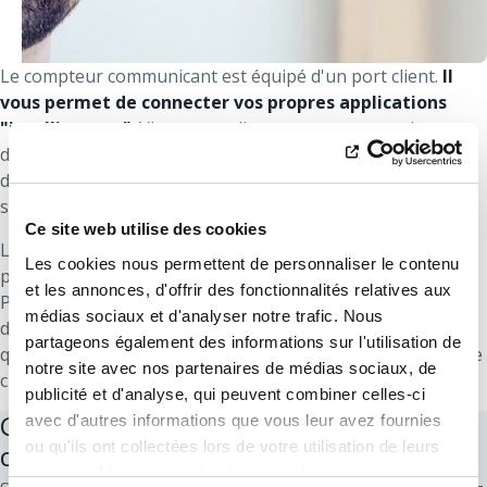
Le compteur communicant est équipé d'un port client.
Il
vous permet de connecter vos propres applications
"intelligentes"
. Via ce port client, vous pouvez suivre vos
données de consommation et ainsi mieux contrôler vos
dépenses énergétiques (via une application sur
smartphone ou un thermostat intelligent, par exemple).
Ce site web utilise des cookies
Les données disponibles via ce port client sont beaucoup
Les cookies nous permettent de personnaliser le contenu
plus détaillées que les informations conservées par ORES.
et les annonces, d'offrir des fonctionnalités relatives aux
Pour protéger votre vie privée, ce port client est donc
médias sociaux et d'analyser notre trafic. Nous
désactivé par défaut. Nous n'activons ce port client
partageons également des informations sur l'utilisation de
qu'après avoir reçu votre autorisation explicite. En tant que
notre site avec nos partenaires de médias sociaux, de
client, vous restez toujours propriétaire de ces données.
publicité et d'analyse, qui peuvent combiner celles-ci
Comment activer/ désactiver le port
avec d'autres informations que vous leur avez fournies
ou qu'ils ont collectées lors de votre utilisation de leurs
client de mon compteur communicant
services. Vous consentez à nos cookies si vous