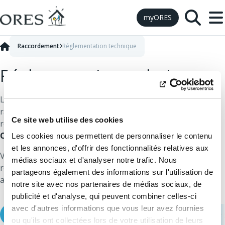
Skip to Content
myORES
Raccordement
Réglementation technique
Réglementation technique
Les modalités d’accès au réseau et les conditions de
raccordement sont fixées par l’organisme officiel de
Ce site web utilise des cookies
régulation des marchés wallon du gaz et de l'électricité, la
Commission wallonne pour l’Energie
(CWaPE).
Les cookies nous permettent de personnaliser le contenu
et les annonces, d'offrir des fonctionnalités relatives aux
Vous pouvez prendre connaissance de l’ensemble des
médias sociaux et d'analyser notre trafic. Nous
règlements techniques
électricité
et
gaz
en vigueur
partageons également des informations sur l'utilisation de
auprès du site de la CWaPE.
notre site avec nos partenaires de médias sociaux, de
publicité et d'analyse, qui peuvent combiner celles-ci
avec d'autres informations que vous leur avez fournies
Règlements de raccordement aux réseaux d'électricité ou de
ou qu'ils ont collectées lors de votre utilisation de leurs