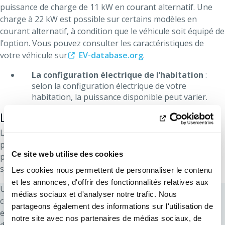
puissance de charge de 11 kW en courant alternatif. Une
charge à 22 kW est possible sur certains modèles en
courant alternatif, à condition que le véhicule soit équipé de
l’option.
Vous pouvez consulter les caractéristiques de
votre véhicule sur
EV-database.org
.
La configuration électrique de l’habitation
:
selon la configuration électrique de votre
habitation, la puissance disponible peut varier.
Les bornes intelligentes
L'installation d'une borne intelligente est une solution
pour maitriser vos coûts et éviter de devoir augmenter la
Ce site web utilise des cookies
puissance de l'installation. Consultez notre
FAQ
pour en
savoir plus.
Les cookies nous permettent de personnaliser le contenu
et les annonces, d'offrir des fonctionnalités relatives aux
Utilisez
notre simulateur
pour vérifier si votre
médias sociaux et d'analyser notre trafic. Nous
configuration électrique actuelle permet de recharger
partageons également des informations sur l'utilisation de
efficacement votre (future) voiture électrique ou hybride à
notre site avec nos partenaires de médias sociaux, de
domicile. Vous aurez simplement besoin de votre code EAN