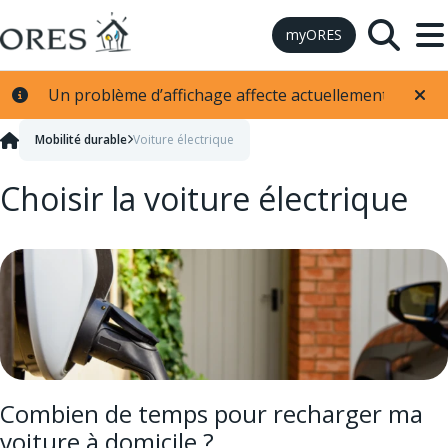
Skip to Content
myORES
Un problème d’affichage affecte actuellement les info
Mobilité durable
Voiture électrique
Choisir la voiture électrique
Combien de temps pour recharger ma
voiture à domicile ?