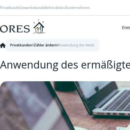
Skip to Content
Privatkunde
Gewerbekunde
Behörde
Großunternehmen
Ener
Privatkunden
Zähler ändern
Anwendung der MwSt.
Anwendung des ermäßigte