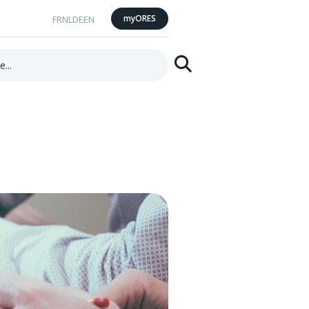
myORES
FR
NL
DE
EN
Suchen