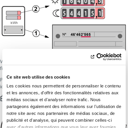
Vérifiez d’abord les 4 derniers chiffres du compteur qui
figurent sur la carte de relevé : ici
2565
.
Ce site web utilise des cookies
Pour l’index, ne notez que les chiffres avant la virgule :
ici
16404
pour l’index de jour et
54415
pour l’index de nuit.
Les cookies nous permettent de personnaliser le contenu
et les annonces, d'offrir des fonctionnalités relatives aux
Électricité : ancien compteur à horloge
médias sociaux et d'analyser notre trafic. Nous
partageons également des informations sur l'utilisation de
notre site avec nos partenaires de médias sociaux, de
publicité et d'analyse, qui peuvent combiner celles-ci
avec d'autres informations que vous leur avez fournies