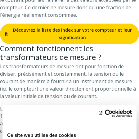
le courant pour les ramener à des valeurs acceptées par le
compteur. Ce dernier ne mesure donc qu'une fraction de
l’énergie réellement consommée.
Découvrez la liste des index sur votre compteur et leur
signification
Comment fonctionnent les
transformateurs de mesure ?
Les transformateurs de mesure ont pour fonction de
diviser, précisément et constamment, la tension ou le
courant de manière à fournir à un instrument de mesure
(ici, le compteur) une valeur directement proportionnelle à
la valeur initiale de tension ou de courant.
Lorsque vos
transformateurs de courant
indiquent «
100/5 », cela signifie que s'ils sont traversés par 100
ampères, ils générent un courant de 5 ampères vers le
compteur. Leur rapport de réduction est de 20.
Ce site web utilise des cookies