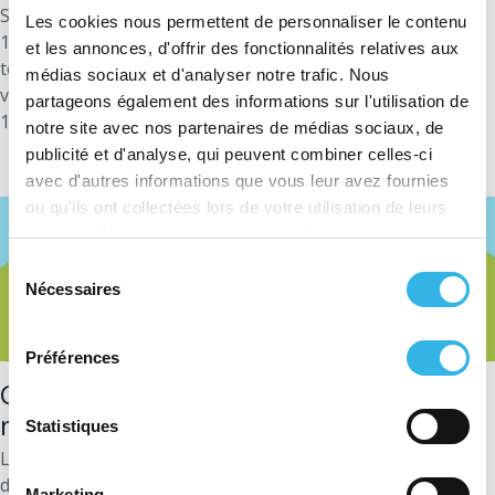
Si vous avez des
transformateurs de tension
indiquant «
Les cookies nous permettent de personnaliser le contenu
11.000/110», cela signifie que s'ils sont connectés à une
et les annonces, d'offrir des fonctionnalités relatives aux
tension de 11.000 volts, ils génèrent une tension de 110
médias sociaux et d'analyser notre trafic. Nous
volts vers le compteur. Leur rapport de réduction est de
partageons également des informations sur l'utilisation de
100.
notre site avec nos partenaires de médias sociaux, de
publicité et d'analyse, qui peuvent combiner celles-ci
avec d'autres informations que vous leur avez fournies
ou qu'ils ont collectées lors de votre utilisation de leurs
services. Vous consentez à nos cookies si vous
continuez à utiliser notre site Web.
Sélection
Nécessaires
du
consentement
Préférences
Comment calculer la consommation
réelle ?
Statistiques
La consommation réelle se calcule en multipliant les index
du compteur par un, deux ou trois facteurs, selon les cas :
Marketing