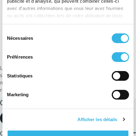
publicité et d'analyse, qui peuvent combiner celles-ci
avec d'autres informations que vous leur avez fournies
ou qu'ils ont collectées lors de votre utilisation de leurs
services. Vous consentez à nos cookies si vous
continuez à utiliser notre site Web.
Sélection
Nécessaires
du
consentement
Préférences
Le principe de la communauté d’énergie citoyenne est
similaire à celui de la communauté d’énergie renouvelable
Statistiques
mais la source d’énergie n’est pas uniquement d’origine
renouvelable. De plus, le périmètre peut être plus étendu.
Marketing
Questions en lien avec le sujet
Consulter notre FAQ
Afficher les détails
Quelles sont les conditions pour pouvoir