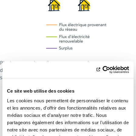
Plusieurs membres d'une communauté peuvent partager
de l'énergie et s'associer pour produire, consommer,
stocker et vendre de l'électricité renouvelable.
Communauté d'énergie citoyenne (CEC)
Ce site web utilise des cookies
Les cookies nous permettent de personnaliser le contenu
et les annonces, d'offrir des fonctionnalités relatives aux
médias sociaux et d'analyser notre trafic. Nous
partageons également des informations sur l'utilisation de
notre site avec nos partenaires de médias sociaux, de