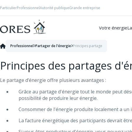
Skip to Content
Particulier
Professionnel
Autorité publique
Grande entreprise
Votre énergie
La
Professionnel
Partager de l'énergie
Principes partage
Principes des partages d'é
Le partage d’énergie offre plusieurs avantages :
Grâce au partage d'énergie tout le monde peut désor
possibilité de produire leur énergie.
Consommer de l'énergie produite localement a un i
La facture énergétique des participants devrait être 
Si vous êtes producteur d'énergie, vous pouvez val