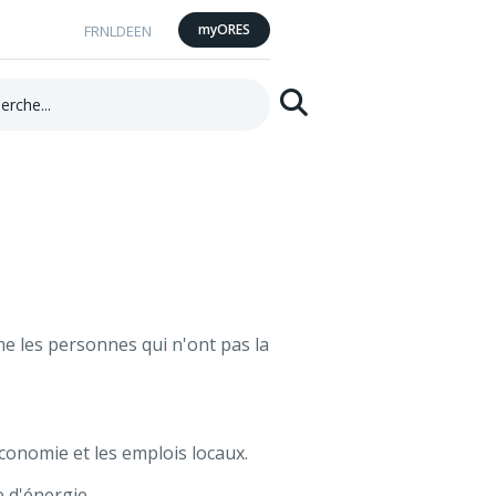
myORES
FR
NL
DE
EN
he:
Rechercher
me les personnes qui n'ont pas la
économie et les emplois locaux.
 d'énergie.