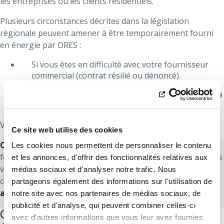
les entreprises ou les clients résidentiels.
Plusieurs circonstances décrites dans la législation
régionale peuvent amener à être temporairement fourni
en énergie par ORES :
Si vous êtes en difficulté avec votre fournisseur
commercial (contrat résilié ou dénoncé).
Si le Juge de Paix demande une coupure pendant la
période de trêve hivernale.
Vous êtes alors facturé sur base du
tarif maximal
.
Ce site web utilise des cookies
CONSEIL
: Si vous êtes alimenté en énergie par le
Les cookies nous permettent de personnaliser le contenu
fournisseur temporaire, régularisez votre situation au plus
et les annonces, d'offrir des fonctionnalités relatives aux
vite. Cette situation est à éviter autant que possible vu le
médias sociaux et d'analyser notre trafic. Nous
coût du tarif maximal et le
risque de coupure de votre
partageons également des informations sur l'utilisation de
alimentation
.
notre site avec nos partenaires de médias sociaux, de
publicité et d'analyse, qui peuvent combiner celles-ci
Quels sont les types de factures chez le
avec d'autres informations que vous leur avez fournies