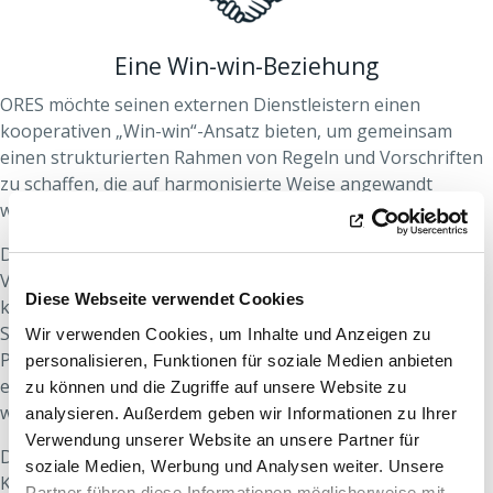
Eine Win-win-Beziehung
ORES möchte seinen externen Dienstleistern einen
kooperativen „Win-win“-Ansatz bieten, um gemeinsam
einen strukturierten Rahmen von Regeln und Vorschriften
zu schaffen, die auf harmonisierte Weise angewandt
werden.
Dieser Rahmen umfasst so unterschiedliche Bereiche wie
Verwaltungsverfahren, Methoden, Schulungen,
Diese Webseite verwendet Cookies
kontinuierliche Verbesserung der Prozesse, technische
Spezifikationen, Kundenorientierung, Umsetzung der CSR-
Wir verwenden Cookies, um Inhalte und Anzeigen zu
Politik unserer Unternehmen …, die sowohl von den
personalisieren, Funktionen für soziale Medien anbieten
externen Dienstleistern als auch von ORES eingehalten
zu können und die Zugriffe auf unsere Website zu
werden müssen.
analysieren. Außerdem geben wir Informationen zu Ihrer
Verwendung unserer Website an unsere Partner für
Die Herausforderung ist allen Parteien gemeinsam: den
soziale Medien, Werbung und Analysen weiter. Unsere
Kunden eine qualitativ hochwertige Dienstleistung zu
Partner führen diese Informationen möglicherweise mit