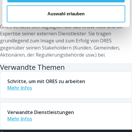
Auswahl erlauben
Ein Markenimage
ORES verlässt sich tagtäglich auf das Know-how und die
Expertise seiner externen Dienstleister. Sie tragen
grundlegend zum Image und zum Erfolg von ORES
gegenüber seinen Stakeholdern (Kunden, Gemeinden,
Aktionären, der Regulierungsbehörde usw.) bei.
Verwandte Themen
Schritte, um mit ORES zu arbeiten
Mehr Infos
Verwandte Dienstleistungen
Mehr Infos