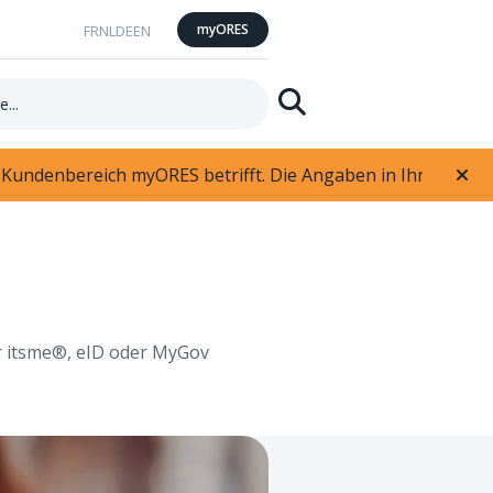
myORES
FR
NL
DE
EN
Suchen
 Kundenbereich myORES betrifft. Die Angaben in Ihrem Preis
er itsme®, eID oder MyGov