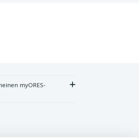
f meinen myORES-
iehen, haben Sie automatisch
ie dem Zugriff auf Ihre
Sie automatisch Zugriff auf die
 3 Jahre).