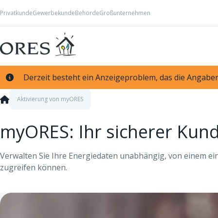
Skip to Content
Privatkunde
Gewerbekunde
Behörde
Großunternehmen
Derzeit besteht ein Anzeigeproblem, das die Angaben
Aktivierung von myORES
myORES: Ihr sicherer Kun
Verwalten Sie Ihre Energiedaten unabhängig, von einem ein
zugreifen können.