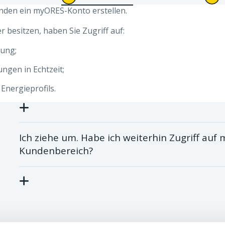
nden ein myORES-Konto erstellen.
r besitzen, haben Sie Zugriff auf:
sung;
ngen in Echtzeit;
Energieprofils.
Ich ziehe um. Habe ich weiterhin Zugriff au
Kundenbereich?
Ja.
Wenn sie in eine Wohnung mit einem Smart Meter umz
Zugriff auf Ihre täglichen Verbrauchsdaten (insofern S
Verbrauchsdaten zugestimmt haben). Außerdem haben 
Verbrauchsdaten Ihrer alten Adresse (Daten der letzten