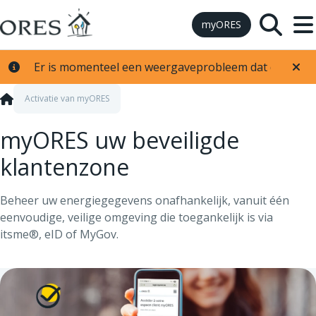
Skip to Content
myORES
Er is momenteel een weergaveprobleem dat de vermoge
Activatie van myORES
myORES uw beveiligde
klantenzone
Beheer uw energiegegevens onafhankelijk, vanuit één
eenvoudige, veilige omgeving die toegankelijk is via
itsme®, eID of MyGov.