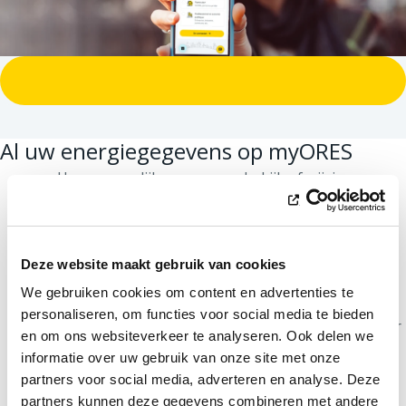
Inloggen op myORES is makkelijk!
Al uw energiegegevens op myORES
Uw persoonlijke gegevens: bekijk of wijzig uw
persoonlijke informatie.
Gegevens van uw installatie: raadpleeg het
vermogen van de installatie, meterstanden,
Deze website maakt gebruik van cookies
meternummers en EAN-codes, beheer
toestemmingen...
We gebruiken cookies om content en advertenties te
personaliseren, om functies voor social media te bieden
Analyse van uw verbruik
(als u een digitale meter
en om ons websiteverkeer te analyseren. Ook delen we
hebt): toegang tot uw verbruik en/of injectie,
informatie over uw gebruik van onze site met onze
ontvang maandelijkse rapporten, vergelijk
partners voor social media, adverteren en analyse. Deze
verbruiken, exporteer gegevens...
partners kunnen deze gegevens combineren met andere