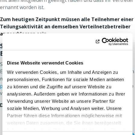
mit allen Mitgliedern geeinigt haben und dass ihr Vertreter
ernannt worden ist.
Zum heutigen Zeitpunkt müssen alle Teilnehmer einer
Teilungsaktivität an demselben Verteilnetzbetreiber
angeschlossen sein.
Schritt 2:
Aufnahme einer
Energieteilungsaktivität
Diese Webseite verwendet Cookies
Sie füllen das Antragsformular für die Aufnahme einer
Energieteilungsaktivität aus und schicken Sie es zusammen
Wir verwenden Cookies, um Inhalte und Anzeigen zu
mit den dazugehörigen Anlagen an ORES unter
personalisieren, Funktionen für soziale Medien anbieten
partage.energie@ores.be
. Wir antworten Ihnen innerhalb
zu können und die Zugriffe auf unsere Website zu
von 10 Tagen.
analysieren. Außerdem geben wir Informationen zu Ihrer
Verwendung unserer Website an unsere Partner für
Die verschiedenen Anlagen:
soziale Medien, Werbung und Analysen weiter. Unsere
Partner führen diese Informationen möglicherweise mit
Anlage 2
: Nachweis für die Ermächtigung des
Vertreters der Energieteilung
weiteren Daten zusammen, die Sie ihnen bereitgestellt
haben oder die sie im Rahmen Ihrer Nutzung der Dienste
Anlage 3
(falls zutreffend): geographischer