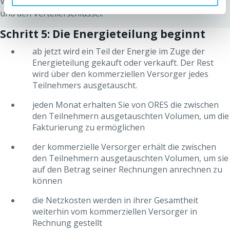
Verantwortlichkeiten eines jeden, die Liste der Teilnehmer
Einigung über die Preise, die etwaigen Verwaltungskosten,
und den Verteilerschlüssel.
der Verteilerschlüssel usw.) und die erforderlichen
Vertragsbedingungen zu erfüllen.
Schritt 5: Die Energieteilung beginnt
ab jetzt wird ein Teil der Energie im Zuge der
Weitere Informationen über die nötigen
Energieteilung gekauft oder verkauft. Der Rest
Vertragsbedingungen:
wird über den kommerziellen Versorger jedes
Ein Zweirichtungszähler (Smart Meter oder AMR-
Teilnehmers ausgetauscht.
Zähler) muss bei allen Teilnehmern installiert
jeden Monat erhalten Sie von ORES die zwischen
werden.
den Teilnehmern ausgetauschten Volumen, um die
Die Erzeuger müssen auf den Ausgleich verzichten.
Fakturierung zu ermöglichen
Die Teilnehmer, die vom Sozialtarif auf die
der kommerzielle Versorger erhält die zwischen
geteilten (eigenverbrauchten) Volumen profitieren,
den Teilnehmern ausgetauschten Volumen, um sie
müssen auf diesen verzichten.
auf den Betrag seiner Rechnungen anrechnen zu
können
Die Teilnehmer müssen die Funktion „Zählsystem
3“ (Erfassung von Verbrauchsdaten auf
die Netzkosten werden in ihrer Gesamtheit
viertelstündlicher Basis) aktivieren, indem sie dies
weiterhin vom kommerziellen Versorger in
bei ihrem Energieversorger beantragen. Sie
Rechnung gestellt