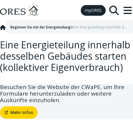
Skip to Content
myORES
Beginnen Sie mit der Energieteilung
Eine Energieteilung innerhalb desselben Gebäudes starten
Eine Energieteilung innerhalb
desselben Gebäudes starten
(kollektiver Eigenverbrauch)
Besuchen Sie die Website der CWaPE, um Ihre
Formulare herunterzuladen oder weitere
Auskünfte einzuholen.
Mehr Infos