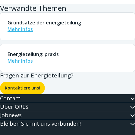
akzeptieren es ebenfalls, dem Vertreter ihre
Verwandte Themen
Angaben mitzuteilen.
Grundsätze der energieteilung
Mehr Infos
Energieteilung: praxis
Mehr Infos
Fragen zur Energieteilung?
Kontaktiere uns!
Contact
Über ORES
Jobnews
Bleiben Sie mit uns verbunden!