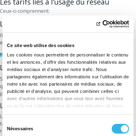
Les tarifs liés à l’usage du réseau
Ceux-ci comprennent:
Le tarif de transport
Il s’agit du coût du transport de l’électricité assuré par Elia,
et du gaz naturel pris en charge par Fluxys.
Ce site web utilise des cookies
Découvrez les tarifs de transport d’électricité
Les cookies nous permettent de personnaliser le contenu
et les annonces, d'offrir des fonctionnalités relatives aux
Les tarifs de distribution
médias sociaux et d'analyser notre trafic. Nous
partageons également des informations sur l'utilisation de
Selon que vous consommez uniquement de l’énergie ou
notre site avec nos partenaires de médias sociaux, de
que vous en produisiez également par exemple via des
publicité et d'analyse, qui peuvent combiner celles-ci
panneaux photovoltaïques, différents tarifs interviennent.
avec d'autres informations que vous leur avez fournies
Le tarif de prélèvement
ou qu'ils ont collectées lors de votre utilisation de leurs
services. Vous consentez à nos cookies si vous
Les tarifs de distribution comprennent ce qu’on appelle le
continuez à utiliser notre site Web.
Sélection
tarif de prélèvement, c’est l'énergie qui est prélevée du
Nécessaires
du
réseau ORES pour être utilisée dans votre habitation.