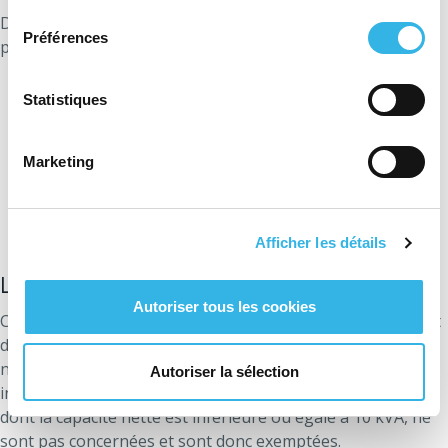
consentement
Découvrez le tarif de prélèvement
pour
l'électricité
et
Préférences
pour le
gaz naturel
.
En 2026, les tarifs de distribution d’électricité
Statistiques
évoluent en Wallonie. Trois formules seront
proposées pour le prélèvement: le tarif
monohoraire (identique à celui proposé en 2025),
Marketing
le tarif bihoraire avec de nouvelles plages
horaires et le nouveau tarif impact. Chacun
offrant des avantages différents, en fonction des
habitudes de consommation.
Afficher les détails
En savoir plus
Le tarif d’injection
Autoriser tous les cookies
Ce tarif concerne uniquement les producteurs qui injectent
de l’électricité sur le réseau de distribution aux différents
niveaux de tension (T-MT, MT, T-BT et BT). Les
Autoriser la sélection
installations de petite puissance en basse tension (BT),
dont la capacité nette est inférieure ou égale à 10 kVA, ne
sont pas concernées et sont donc exemptées.