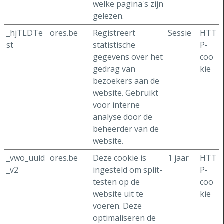
welke pagina's zijn
gelezen.
_hjTLDTe
ores.be
Registreert
Sessie
HTT
st
statistische
P-
gegevens over het
coo
gedrag van
kie
bezoekers aan de
website. Gebruikt
voor interne
analyse door de
beheerder van de
website.
_vwo_uuid
ores.be
Deze cookie is
1 jaar
HTT
_v2
ingesteld om split-
P-
testen op de
coo
website uit te
kie
voeren. Deze
optimaliseren de