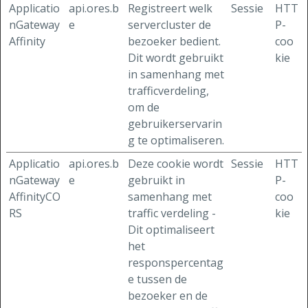
Applicatio
api.ores.b
Registreert welk
Sessie
HTT
nGateway
e
servercluster de
P-
Affinity
bezoeker bedient.
coo
Dit wordt gebruikt
kie
in samenhang met
trafficverdeling,
om de
gebruikerservarin
g te optimaliseren.
Applicatio
api.ores.b
Deze cookie wordt
Sessie
HTT
nGateway
e
gebruikt in
P-
AffinityCO
samenhang met
coo
RS
traffic verdeling -
kie
Dit optimaliseert
het
responspercentag
e tussen de
bezoeker en de