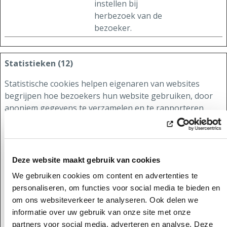
instellen bij
herbezoek van de
bezoeker.
Statistieken (12)
Statistische cookies helpen eigenaren van websites
begrijpen hoe bezoekers hun website gebruiken, door
anoniem gegevens te verzamelen en te rapporteren.
Maximale
Naam
Aanbieder
Doel
Type
bewaartermi
_ga
ores.be
Registreert een
2 jaar
HTT
Deze website maakt gebruik van cookies
uniek ID die wordt
P-
We gebruiken cookies om content en advertenties te
gebruikt om
coo
personaliseren, om functies voor social media te bieden en
statistische
kie
om ons websiteverkeer te analyseren. Ook delen we
gegevens te
informatie over uw gebruik van onze site met onze
genereren over
partners voor social media, adverteren en analyse. Deze