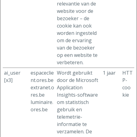
relevantie van de
website voor de
bezoeker – de
cookie kan ook
worden ingesteld
om de ervaring
van de bezoeker
op een website te
verbeteren.
ai_user
espaceclie
Wordt gebruikt
1 jaar
HTT
[x3]
nt.ores.be
door de Microsoft
P-
extranet.o
Application
coo
res.be
Insights-software
kie
luminaire.
om statistisch
ores.be
gebruik en
telemetrie-
informatie te
verzamelen. De