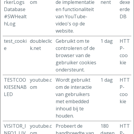
rkerLogs
om
de implementatie
nent
dexe
Database
en functionaliteit
erde
#SWHealt
van YouTube-
DB
hLog
video's op de
website.
test_cooki
doubleclic
Gebruikt om te
1 dag
HTT
e
k.net
controleren of de
P-
browser van de
coo
gebruiker cookies
kie
ondersteunt.
TESTCOO
youtube.c
Wordt gebruikt
1 dag
HTT
KIESENAB
om
om de interactie
P-
LED
van gebruikers
coo
met embedded
kie
inhoud bij te
houden.
VISITOR_I
youtube.c
Probeert de
180
HTT
NFO1_LIV
om
bandbreedte van
dagen
P-