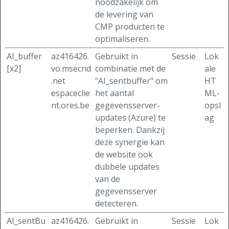
noodzakelijk om
de levering van
CMP producten te
optimaliseren.
AI_buffer
az416426.
Gebruikt in
Sessie
Lok
[x2]
vo.msecnd
combinatie met de
ale
.net
"AI_sentbuffer" om
HT
espaceclie
het aantal
ML-
nt.ores.be
gegevensserver-
opsl
updates (Azure) te
ag
beperken. Dankzij
deze synergie kan
de website ook
dubbele updates
van de
gegevensserver
detecteren.
AI_sentBu
az416426.
Gebruikt in
Sessie
Lok