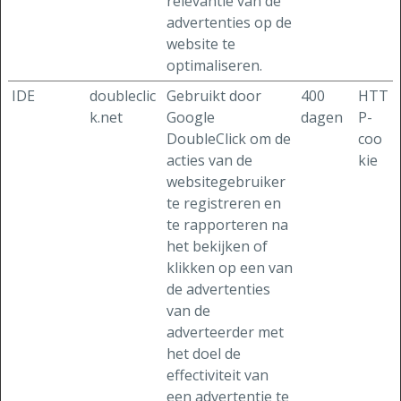
relevantie van de
advertenties op de
website te
optimaliseren.
IDE
doubleclic
Gebruikt door
400
HTT
k.net
Google
dagen
P-
DoubleClick om de
coo
acties van de
kie
websitegebruiker
te registreren en
te rapporteren na
het bekijken of
klikken op een van
de advertenties
van de
adverteerder met
het doel de
effectiviteit van
een advertentie te