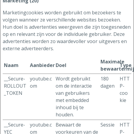
Marketing (20)
Marketingcookies worden gebruikt om bezoekers te
volgen wanneer ze verschillende websites bezoeken.
Hun doel is advertenties weergeven die zijn toegesneden
op en relevant zijn voor de individuele gebruiker. Deze
advertenties worden zo waardevoller voor uitgevers en
externe adverteerders.
Maximale
Naam
Aanbieder
Doel
Type
bewaartermi
__Secure-
youtube.c
Wordt gebruikt
180
HTT
ROLLOUT
om
om de interactie
dagen
P-
_TOKEN
van gebruikers
coo
met embedded
kie
inhoud bij te
houden.
__Secure-
youtube.c
Bewaart de
Sessie
HTT
YEC
om
voorkeuren van de
P-