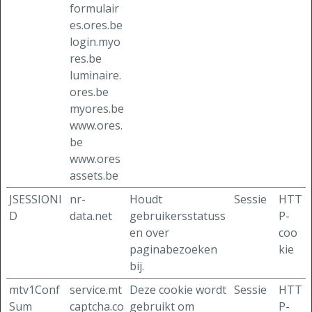
formulair
es.ores.be
login.myo
res.be
luminaire.
ores.be
myores.be
www.ores.
be
www.ores
assets.be
JSESSIONI
nr-
Houdt
Sessie
HTT
D
data.net
gebruikersstatuss
P-
en over
coo
paginabezoeken
kie
bij.
mtv1Conf
service.mt
Deze cookie wordt
Sessie
HTT
Sum
captcha.co
gebruikt om
P-