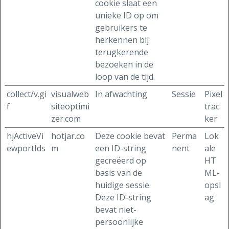
cookie slaat een
unieke ID op om
gebruikers te
herkennen bij
terugkerende
bezoeken in de
loop van de tijd.
collect/v.gi
visualweb
In afwachting
Sessie
Pixel
f
siteoptimi
trac
zer.com
ker
hjActiveVi
hotjar.co
Deze cookie bevat
Perma
Lok
ewportIds
m
een ID-string
nent
ale
gecreëerd op
HT
basis van de
ML-
huidige sessie.
opsl
Deze ID-string
ag
bevat niet-
persoonlijke