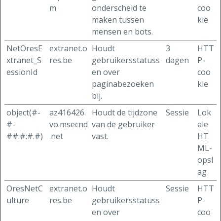
m
onderscheid te
coo
maken tussen
kie
mensen en bots.
NetOresE
extranet.o
Houdt
3
HTT
xtranet_S
res.be
gebruikersstatuss
dagen
P-
essionId
en over
coo
paginabezoeken
kie
bij.
object(#-
az416426.
Houdt de tijdzone
Sessie
Lok
#-
vo.msecnd
van de gebruiker
ale
##:#:#.#)
.net
vast.
HT
ML-
opsl
ag
OresNetC
extranet.o
Houdt
Sessie
HTT
ulture
res.be
gebruikersstatuss
P-
en over
coo