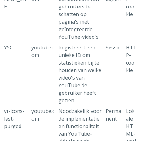
E
gebruikers te
coo
schatten op
kie
pagina's met
geïntegreerde
YouTube-video's.
YSC
youtube.c
Registreert een
Sessie
HTT
om
unieke ID om
P-
statistieken bij te
coo
houden van welke
kie
video's van
YouTube de
gebruiker heeft
gezien.
yt-icons-
youtube.c
Noodzakelijk voor
Perma
Lok
last-
om
de implementatie
nent
ale
purged
en functionaliteit
HT
van YouTube-
ML-