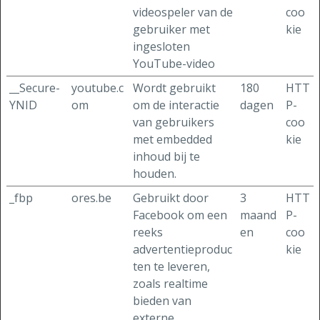
videospeler van de
coo
gebruiker met
kie
ingesloten
YouTube-video
__Secure-
youtube.c
Wordt gebruikt
180
HTT
YNID
om
om de interactie
dagen
P-
van gebruikers
coo
met embedded
kie
inhoud bij te
houden.
_fbp
ores.be
Gebruikt door
3
HTT
Facebook om een
maand
P-
reeks
en
coo
advertentieproduc
kie
ten te leveren,
zoals realtime
bieden van
externe