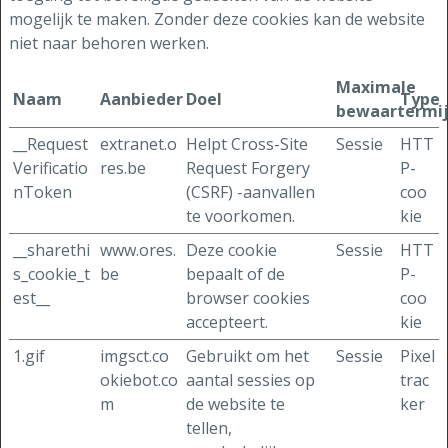
mogelijk te maken. Zonder deze cookies kan de website
niet naar behoren werken.
Maximale
Naam
Aanbieder
Doel
Type
bewaartermi
__Request
extranet.o
Helpt Cross-Site
Sessie
HTT
Verificatio
res.be
Request Forgery
P-
nToken
(CSRF) -aanvallen
coo
te voorkomen.
kie
__sharethi
www.ores.
Deze cookie
Sessie
HTT
s_cookie_t
be
bepaalt of de
P-
est__
browser cookies
coo
accepteert.
kie
1.gif
imgsct.co
Gebruikt om het
Sessie
Pixel
okiebot.co
aantal sessies op
trac
m
de website te
ker
tellen,