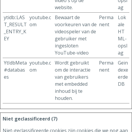
video's op de
opsl
website.
ag
ytidb::LAS
youtube.c
Bewaart de
Perma
Lok
T_RESULT
om
voorkeuren van de
nent
ale
_ENTRY_K
videospeler van de
HT
EY
gebruiker met
ML-
ingesloten
opsl
YouTube-video
ag
YtIdbMeta
youtube.c
Wordt gebruikt
Perma
Geïn
#databas
om
om de interactie
nent
dexe
es
van gebruikers
erde
met embedded
DB
inhoud bij te
houden.
Niet geclassificeerd (7)
Niet-geclassificeerde cookies zijn cookies die we nog aan