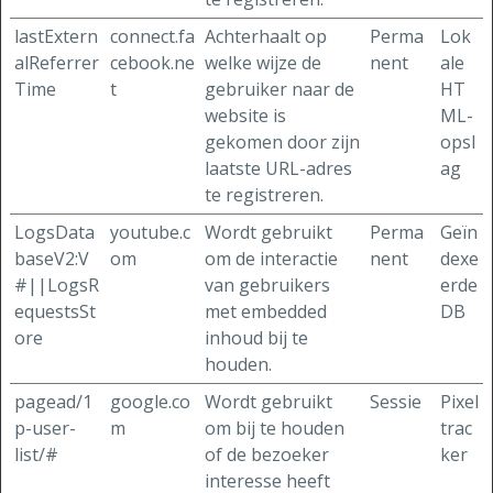
lastExtern
connect.fa
Achterhaalt op
Perma
Lok
alReferrer
cebook.ne
welke wijze de
nent
ale
Time
t
gebruiker naar de
HT
website is
ML-
gekomen door zijn
opsl
laatste URL-adres
ag
te registreren.
LogsData
youtube.c
Wordt gebruikt
Perma
Geïn
baseV2:V
om
om de interactie
nent
dexe
#||LogsR
van gebruikers
erde
equestsSt
met embedded
DB
ore
inhoud bij te
houden.
pagead/1
google.co
Wordt gebruikt
Sessie
Pixel
p-user-
m
om bij te houden
trac
list/#
of de bezoeker
ker
interesse heeft