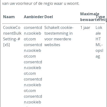
van uw voorkeur of de regio waar u woont.
Maximale
Naam
Aanbieder
Doel
Type
bewaartermi
CookieCo
consentcd
Schakelt cookie-
1 jaar
Lok
nsentBulk
n.cookieb
toestemming in
ale
Setting-#
ot.com
voor meerdere
HT
[x5]
consentcd
websites
ML-
n.cookieb
opsl
ot.com
ag
consentcd
n.cookieb
ot.com
consentcd
n.cookieb
ot.com
consentcd
n.cookieb