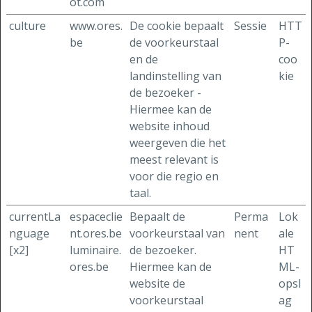
ot.com
culture
www.ores.
De cookie bepaalt
Sessie
HTT
be
de voorkeurstaal
P-
en de
coo
landinstelling van
kie
de bezoeker -
Hiermee kan de
website inhoud
weergeven die het
meest relevant is
voor die regio en
taal.
currentLa
espaceclie
Bepaalt de
Perma
Lok
nguage
nt.ores.be
voorkeurstaal van
nent
ale
[x2]
luminaire.
de bezoeker.
HT
ores.be
Hiermee kan de
ML-
website de
opsl
voorkeurstaal
ag