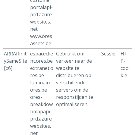
customer
portalapi-
prd.azure
websites.
net
www.ores
assets.be
ARRAffinit
espaceclie
Gebruikt om
Sessie
HTT
ySameSite
nt.ores.be
verkeer naar de
P-
[x6]
extranet.o
website te
coo
res.be
distribueren op
kie
luminaire.
verschillende
ores.be
servers om de
ores-
responstijden te
breakdow
optimaliseren.
nmapapi-
prd.azure
websites.
net