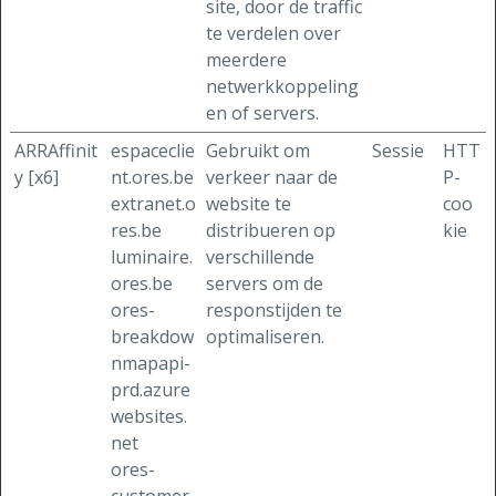
site, door de traffic
te verdelen over
meerdere
netwerkkoppeling
en of servers.
ARRAffinit
espaceclie
Gebruikt om
Sessie
HTT
y [x6]
nt.ores.be
verkeer naar de
P-
extranet.o
website te
coo
res.be
distribueren op
kie
luminaire.
verschillende
ores.be
servers om de
ores-
responstijden te
breakdow
optimaliseren.
nmapapi-
prd.azure
websites.
net
ores-