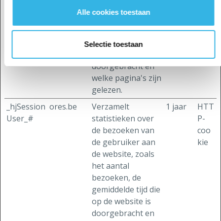
de website, zoals
Alle cookies toestaan
het aantal
bezoeken, de
gemiddelde tijd die
Selectie toestaan
op de website is
doorgebracht en
welke pagina's zijn
gelezen.
_hjSession
ores.be
Verzamelt
1 jaar
HTT
User_#
statistieken over
P-
de bezoeken van
coo
de gebruiker aan
kie
de website, zoals
het aantal
bezoeken, de
gemiddelde tijd die
op de website is
doorgebracht en