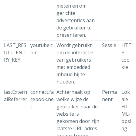
meten en om
gerichte
advertenties aan
de gebruiker te
presenteren.
LAST_RES
youtube.c
Wordt gebruikt
Sessie
HTT
ULT_ENT
om
om de interactie
P-
RY_KEY
van gebruikers
coo
met embedded
kie
inhoud bij te
houden.
lastExtern
connect.fa
Achterhaalt op
Perma
Lok
alReferrer
cebook.ne
welke wijze de
nent
ale
t
gebruiker naar de
HT
website is
ML-
gekomen door zijn
opsl
laatste URL-adres
ag
te registreren.