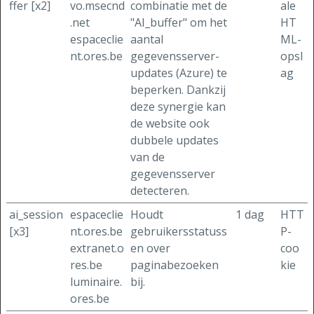
ffer [x2]
vo.msecnd
combinatie met de
ale
.net
"AI_buffer" om het
HT
espaceclie
aantal
ML-
nt.ores.be
gegevensserver-
opsl
updates (Azure) te
ag
beperken. Dankzij
deze synergie kan
de website ook
dubbele updates
van de
gegevensserver
detecteren.
ai_session
espaceclie
Houdt
1 dag
HTT
[x3]
nt.ores.be
gebruikersstatuss
P-
extranet.o
en over
coo
res.be
paginabezoeken
kie
luminaire.
bij.
ores.be