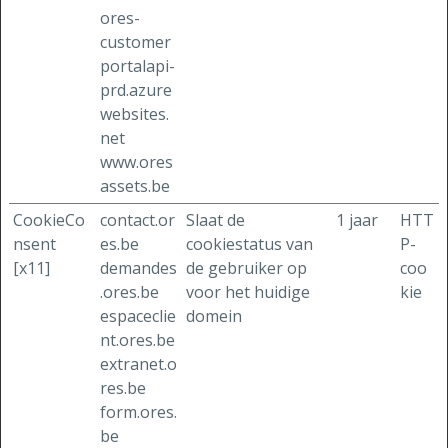
ores-
customer
portalapi-
prd.azure
websites.
net
www.ores
assets.be
CookieCo
contact.or
Slaat de
1 jaar
HTT
nsent
es.be
cookiestatus van
P-
[x11]
demandes
de gebruiker op
coo
.ores.be
voor het huidige
kie
espaceclie
domein
nt.ores.be
extranet.o
res.be
form.ores.
be