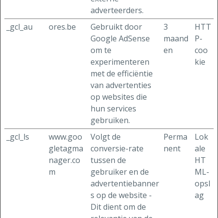
adverteerders.
_gcl_au
ores.be
Gebruikt door
3
HTT
Google AdSense
maand
P-
om te
en
coo
experimenteren
kie
met de efficiëntie
van advertenties
op websites die
hun services
gebruiken.
_gcl_ls
www.goo
Volgt de
Perma
Lok
gletagma
conversie-rate
nent
ale
nager.co
tussen de
HT
m
gebruiker en de
ML-
advertentiebanner
opsl
s op de website -
ag
Dit dient om de