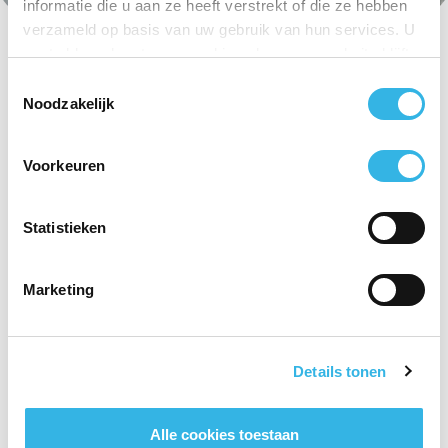
informatie die u aan ze heeft verstrekt of die ze hebben
verzameld op basis van uw gebruik van hun services. U
gaat akkoord met onze cookies als u onze website blijft
gebruiken.
Toestemmingsselectie
Noodzakelijk
Voorkeuren
Statistieken
Marketing
Details tonen
Alle cookies toestaan