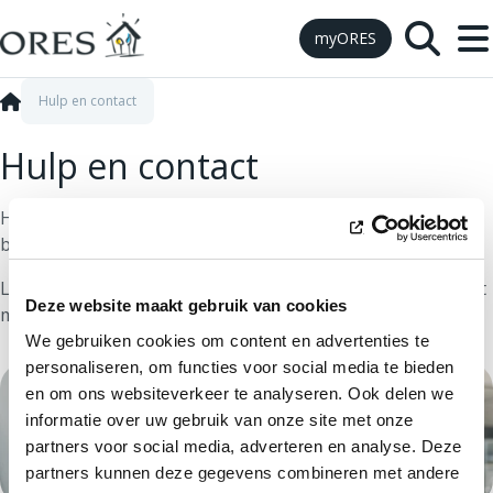
Skip to Content
myORES
Hulp en contact
Hulp en contact
Heeft u een vraag? Wilt u een van onze kantoren
bezoeken? Of contact met ons opnemen?
Lees gerust de veelgestelde vragen of neem online contact
Deze website maakt gebruik van cookies
met ons op via onze chat, ons formulier of per telefoon.
We gebruiken cookies om content en advertenties te
personaliseren, om functies voor social media te bieden
en om ons websiteverkeer te analyseren. Ook delen we
informatie over uw gebruik van onze site met onze
partners voor social media, adverteren en analyse. Deze
partners kunnen deze gegevens combineren met andere