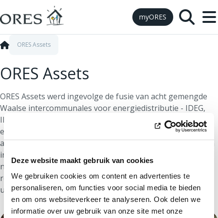
Skip to Content
myORES
ORES Assets
ORES Assets
ORES Assets werd ingevolge de fusie van acht gemengde
Waalse intercommunales voor energiedistributie - IDEG,
IEH, IGH, INTEREST, INTERLUX, INTERMOSANE, SEDILEC
en SIMOGEL – opgericht op 31 december 2013 om
adequate antwoorden te bieden op de huidige uitdagingen
in onze sector (gedecentraliseerde productie, slimme
Deze website maakt gebruik van cookies
netten en meters, behoud van de kwaliteit van de netten,
We gebruiken cookies om content en advertenties te
regulering, enz.) en op de toekomstige strategische
personaliseren, om functies voor social media te bieden
uitdagingen.
en om ons websiteverkeer te analyseren. Ook delen we
informatie over uw gebruik van onze site met onze