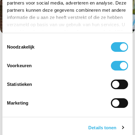
partners voor social media, adverteren en analyse. Deze
partners kunnen deze gegevens combineren met andere
informatie die u aan ze heeft verstrekt of die ze hebben
verzameld op basis van uw gebruik van hun services. U
gaat akkoord met onze cookies als u onze website blijft
gebruiken.
Toestemmingsselectie
Noodzakelijk
Voorkeuren
Statistieken
Marketing
Details tonen