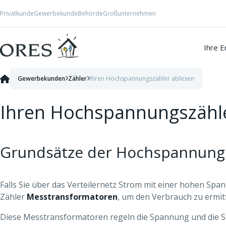
Skip to Content
Privatkunde
Gewerbekunde
Behörde
Großunternehmen
Ihre E
Gewerbekunden
Zähler
Ihren Hochspannungszähler ablesen
Ihren Hochspannungszähle
Grundsätze der Hochspannun
Falls Sie über das Verteilernetz Strom mit einer hohen Spa
Zähler
Messtransformatoren
, um den Verbrauch zu ermitt
Diese Messtransformatoren regeln die Spannung und die Str