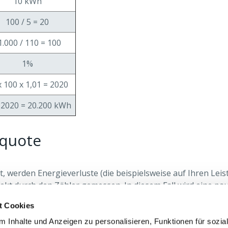
10 kWh
100 / 5 = 20
1.000 / 110 = 100
1%
x 100 x 1,01 = 2020
 2020 = 20.200 kWh
tquote
t, werden Energieverluste (die beispielsweise auf Ihren Lei
rekt durch den Zähler gemessen. In diesem Fall wird eine p
für Ihre Anlage angewandte Verlustquote ist gegebenenfall
t Cookies
 Inhalte und Anzeigen zu personalisieren, Funktionen für sozia