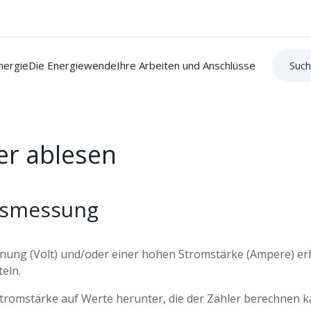
Suche:
nergie
Die Energiewende
Ihre Arbeiten und Anschlüsse
r ablesen
gsmessung
nnung (Volt) und/oder einer hohen Stromstärke (Ampere) erh
eln.
omstärke auf Werte herunter, die der Zähler berechnen kan