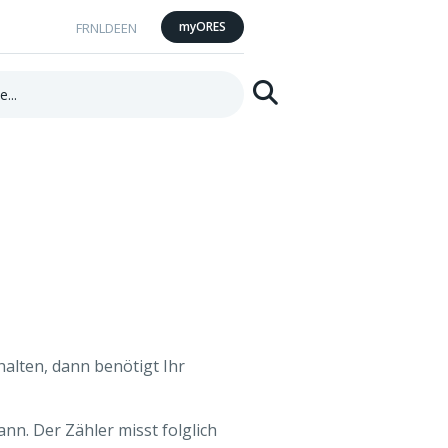
myORES
FR
NL
DE
EN
Suchen
alten, dann benötigt Ihr
n. Der Zähler misst folglich