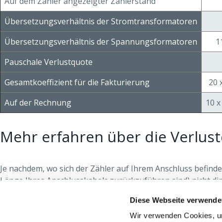
Auf dem Zähler angezeigter Zählerstand
Übersetzungsverhältnis der Stromtransformatoren
Übersetzungsverhältnis der Spannungsformatoren
1
Pauschale Verlustquote
Gesamtkoeffizient für die Fakturierung
20 
Auf der Rechnung
10 x
Mehr erfahren über die Verlus
Je nachdem, wo sich der Zähler auf Ihrem Anschluss befinde
Länge Ihres Anschlusskabels zurückzuführen sind) nicht di
um diese nicht gemessene Energie zu berücksichtigen. Die 
Diese Webseite verwende
vermerkt.
Wir verwenden Cookies, um