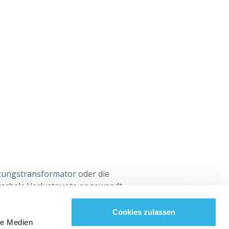
stungstransformator oder die
auschale Verlustquote angewandt,
s in Ihrem Anschlussvertrag
Cookies zulassen
le Medien