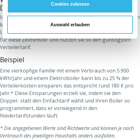
Cookies zulassen
Doppeltarif?
Indem Sie Ihren hohen Verbrauch in die Niedertarifstunden
legen: zwischen 11:00 und 17:00 Uhr oder 22:00 und 7:00
Auswahl erlauben
Uhr. Programmieren Sie beispielsweise Ihren Elektroboiler
für diese Zeitfenster und nutzen Sie so den günstigsten
Verteilertarif.
Beispiel
Eine vierköpfige Familie mit einem Verbrauch von 5.900
kWh/Jahr und einem Elektroboiler kann bis zu 25 % der
Verteilerkosten einsparen; das entspricht rund 180 € pro
Jahr.* Diese Einsparungen erzielt sie, indem sie den
Doppel- statt den Einfachtarif wählt und ihren Boiler so
programmiert, dass er vorwiegend in den
Niedertarifstunden läuft.
* Die angegebenen Werte sind Richtwerte und können je nach
Verbrauch des jeweiligen Haushalts anders ausfallen.