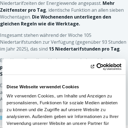
Niedertarifzeiten der Energiewende angepasst.
Mehr
Zeitfenster pro Tag
, identische Funktion an allen sieben
Wochentagen.
Die Wochenenden unterliegen den
gleichen Regeln wie die Werktage.
Insgesamt stehen während der Woche 105
Niedertarifstunden zur Verfügung (gegenüber 93 Stunden
im Jahr 2025), das sind
15 Niedertarifstunden pro Tag
.
Eine Umstellung Ihres Verbrauchsverhaltens hätte
positive Auswirkungen auf Ihre Rechnung und das
Stromnetz.
Diese Änderung der Zeitfenster beim Doppeltarif betrifft
Diese Webseite verwendet Cookies
ausschließlich Kunden mit einer installierten
Wir verwenden Cookies, um Inhalte und Anzeigen zu
Anschlussleistung von weniger als 56 kVA.
personalisieren, Funktionen für soziale Medien anbieten
zu können und die Zugriffe auf unsere Website zu
Ihre Anschlussleistung finden Sie in
analysieren. Außerdem geben wir Informationen zu Ihrer
Ihrem Kundenbereich myORES
.
Verwendung unserer Website an unsere Partner für