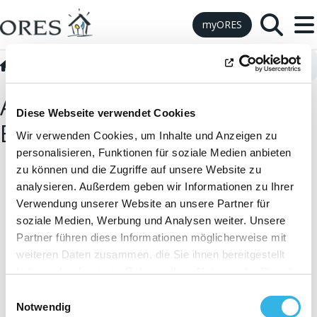
Skip to Content
myORES
Gemeinsame Nutzung von Energie
Beginnen Sie mit der Energieteilung
Alle Schritte, um mit der
Diese Webseite verwendet Cookies
Energieteilung zu beginnen
Wir verwenden Cookies, um Inhalte und Anzeigen zu
personalisieren, Funktionen für soziale Medien anbieten
zu können und die Zugriffe auf unsere Website zu
analysieren. Außerdem geben wir Informationen zu Ihrer
Verwendung unserer Website an unsere Partner für
soziale Medien, Werbung und Analysen weiter. Unsere
Partner führen diese Informationen möglicherweise mit
weiteren Daten zusammen, die Sie ihnen bereitgestellt
haben oder die sie im Rahmen Ihrer Nutzung der Dienste
gesammelt haben. Sie geben Einwilligung zu unseren
Einwilligungsauswahl
Cookies, wenn Sie unsere Webseite weiterhin nutzen.
Notwendig