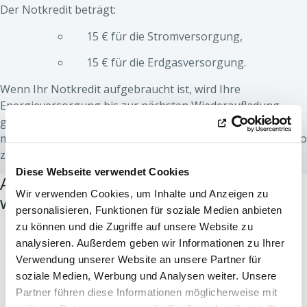
Der Notkredit beträgt:
15 € für die Stromversorgung,
15 € für die Erdgasversorgung.
Wenn Ihr Notkredit aufgebraucht ist, wird Ihre
Energieversorgung bis zur nächsten Wiederaufladung
gesperrt. Um Ihre Energieversorgung wiederherzustellen,
müssen Sie Ihren Zähler aufladen, um einen positiven Saldo
zu erreichen.
Diese Webseite verwendet Cookies
Als geschützter Kunde haben Sie
Wir verwenden Cookies, um Inhalte und Anzeigen zu
weitere Vorteile:
personalisieren, Funktionen für soziale Medien anbieten
Wenn Ihr Notkredit aufgebraucht ist und Sie nicht
zu können und die Zugriffe auf unsere Website zu
in der Lage sind, Ihren Zähler aufzuladen,
analysieren. Außerdem geben wir Informationen zu Ihrer
verfügen Sie dank des
elektrischen
Verwendung unserer Website an unsere Partner für
Leistungsbegrenzers
über eine
soziale Medien, Werbung und Analysen weiter. Unsere
Mindeststromversorgung für einen begrenzten
Partner führen diese Informationen möglicherweise mit
Zeitraum.